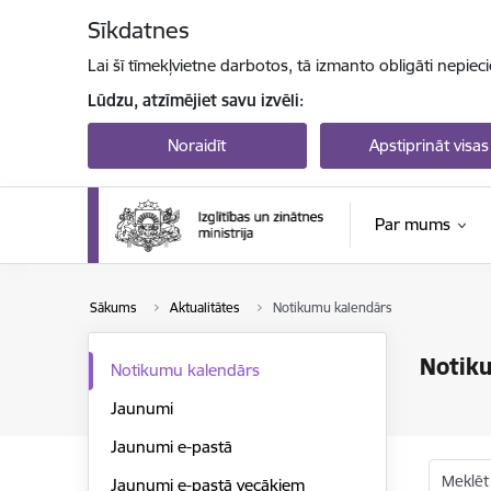
Pāriet uz lapas saturu
Sīkdatnes
Lai šī tīmekļvietne darbotos, tā izmanto obligāti nepiec
Lūdzu, atzīmējiet savu izvēli:
Noraidīt
Apstiprināt visas
Par mums
Sākums
Aktualitātes
Notikumu kalendārs
Notik
Notikumu kalendārs
Jaunumi
Jaunumi e-pastā
Meklēt
Jaunumi e-pastā vecākiem