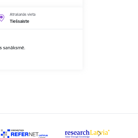
Atrašanās vieta
Tiešsaiste
bas sanāksmē.