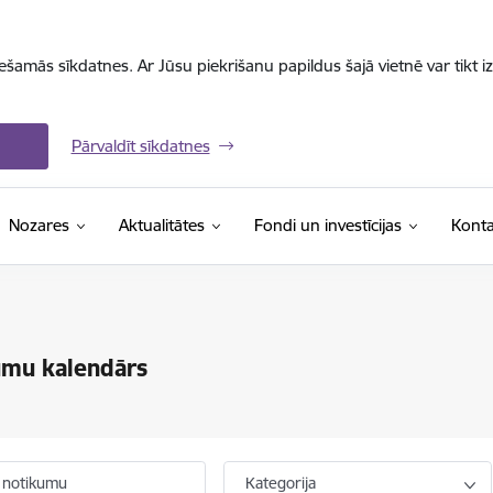
iešamās sīkdatnes. Ar Jūsu piekrišanu papildus šajā vietnē var tikt i
Pārvaldīt sīkdatnes
Nozares
Aktualitātes
Fondi un investīcijas
Konta
umu kalendārs
 notikumu
Kategorija