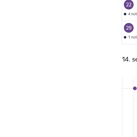
22
4 no
29
1 no
14. 