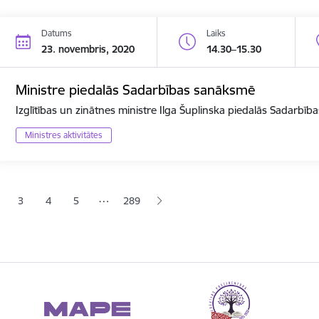
Datums
Laiks
23. novembris, 2020
14.30–15.30
Ministre piedalās Sadarbības sanāksmē
Izglītības un zinātnes ministre Ilga Šuplinska piedalās Sadarbī
Ministres aktivitātes
ana
…
3
4
5
289
jā lapa
pa
Lapa
Lapa
Lapa