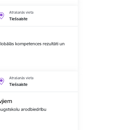
Atrašanās vieta
Tiešsaiste
 globālās kompetences rezultāti un
Atrašanās vieta
Tiešsaiste
vjiem
r augstskolu arodbiedrību