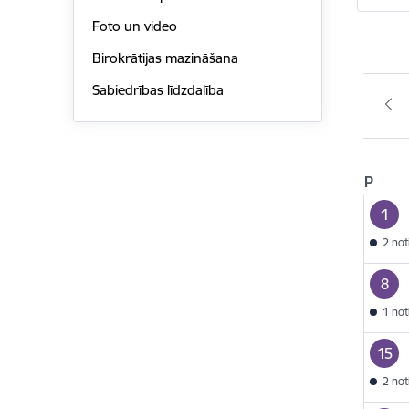
Foto un video
Birokrātijas mazināšana
Sabiedrības līdzdalība
P
1
2 no
8
1 no
15
2 no