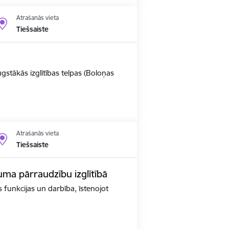
Atrašanās vieta
Tiešsaiste
ugstākās izglītības telpas (Boloņas
Atrašanās vieta
Tiešsaiste
kuma pārraudzību izglītībā
as funkcijas un darbība, īstenojot