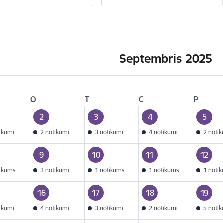
Septembris 2025
O
T
C
P
2
3
4
5
tikumi
2 notikumi
3 notikumi
4 notikumi
2 noti
9
10
11
12
tikums
3 notikumi
1 notikums
1 notikums
1 noti
16
17
18
19
tikumi
4 notikumi
3 notikumi
2 notikumi
5 noti