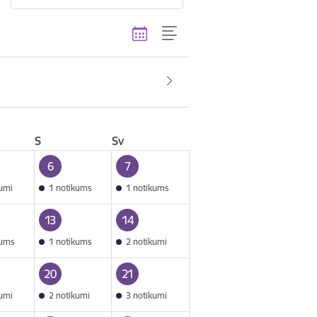
S
Sv
6
7
kumi
1 notikums
1 notikums
13
14
kums
1 notikums
2 notikumi
20
21
kumi
2 notikumi
3 notikumi