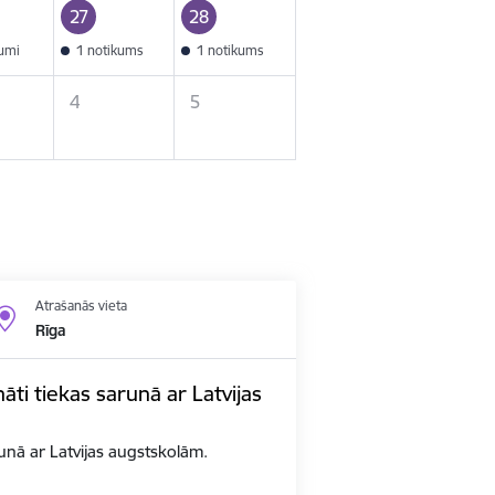
27
28
kumi
1 notikums
1 notikums
4
5
Atrašanās vieta
Rīga
nāti tiekas sarunā ar Latvijas
arunā ar Latvijas augstskolām.