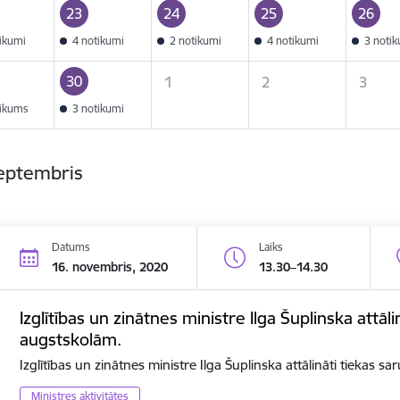
23
24
25
26
tikumi
4 notikumi
2 notikumi
4 notikumi
3 noti
30
1
2
3
tikums
3 notikumi
septembris
Datums
Laiks
16. novembris, 2020
13.30–14.30
Izglītības un zinātnes ministre Ilga Šuplinska attāli
augstskolām.
Izglītības un zinātnes ministre Ilga Šuplinska attālināti tiekas s
Ministres aktivitātes