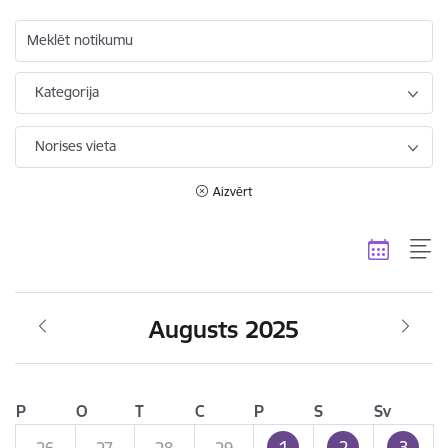
Meklēt notikumu
Kategorija
Norises vieta
Aizvērt
Augusts 2025
P
O
T
C
P
S
Sv
1
2
3
26
27
28
29