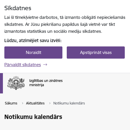
Pāriet uz lapas saturu
Sīkdatnes
Spied
lai meklētu
Enter
Lai šī tīmekļvietne darbotos, tā izmanto obligāti nepieciešamās
sīkdatnes. Ar Jūsu piekrišanu papildus šajā vietnē var tikt
izmantotas statistikas un sociālo mediju sīkdatnes.
Lūdzu, atzīmējiet savu izvēli:
Noraidīt
Apstiprināt visas
Pārvaldīt sīkdatnes
Sākums
Aktualitātes
Notikumu kalendārs
Notikumu kalendārs