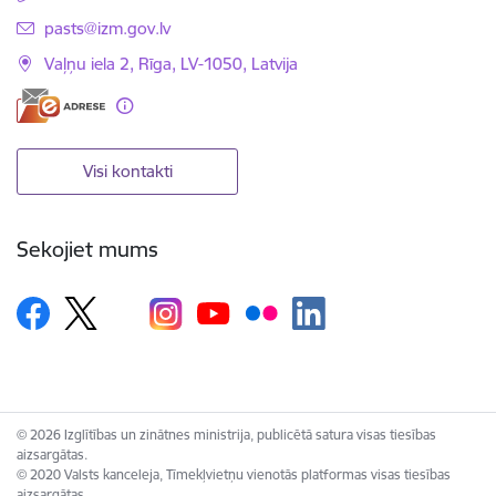
E-pasts:
pasts@izm.gov.lv
Vaļņu iela 2, Rīga, LV-1050, Latvija
Visi kontakti
Sekojiet mums
© 2026 Izglītības un zinātnes ministrija, publicētā satura visas tiesības
aizsargātas.
© 2020 Valsts kanceleja, Tīmekļvietņu vienotās platformas visas tiesības
aizsargātas.