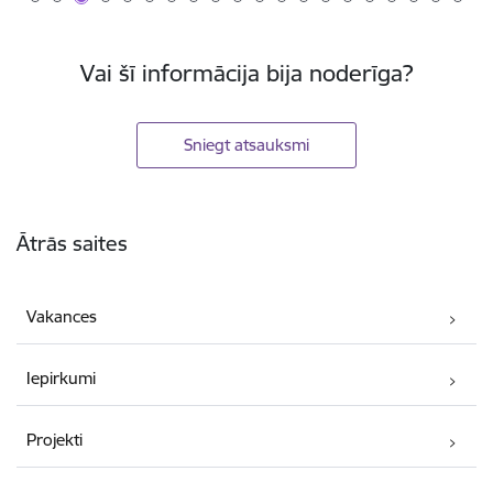
Vai šī informācija bija noderīga?
Sniegt atsauksmi
Kājene
Ātrās saites
Vakances
Iepirkumi
Projekti