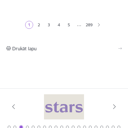
Lapošana
…
1
2
3
4
5
289
Pašreizējā lapa
Lapa
Lapa
Lapa
Lapa
Drukāt lapu