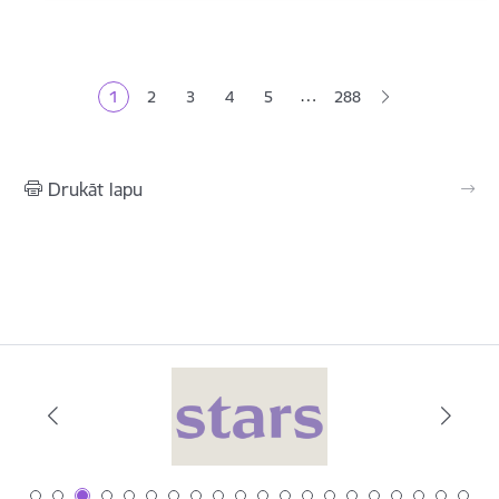
Lapošana
…
1
2
3
4
5
288
Pašreizējā lapa
Lapa
Lapa
Lapa
Lapa
Drukāt lapu