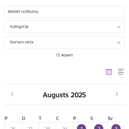
Meklēt notikumu
Kategorija
Norises vieta
Aizvērt
Augusts 2025
P
O
T
C
P
S
Sv
1
2
3
26
27
28
29