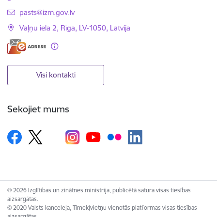
E-pasts:
pasts@izm.gov.lv
Vaļņu iela 2, Rīga, LV-1050, Latvija
Visi kontakti
Sekojiet mums
© 2026 Izglītības un zinātnes ministrija, publicētā satura visas tiesības
aizsargātas.
© 2020 Valsts kanceleja, Tīmekļvietņu vienotās platformas visas tiesības
aizsargātas.