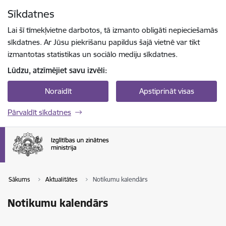
Pāriet uz lapas saturu
Sīkdatnes
Spied
lai meklētu
Enter
Lai šī tīmekļvietne darbotos, tā izmanto obligāti nepieciešamās
sīkdatnes. Ar Jūsu piekrišanu papildus šajā vietnē var tikt
izmantotas statistikas un sociālo mediju sīkdatnes.
Lūdzu, atzīmējiet savu izvēli:
Noraidīt
Apstiprināt visas
Pārvaldīt sīkdatnes
Sākums
Aktualitātes
Notikumu kalendārs
Notikumu kalendārs