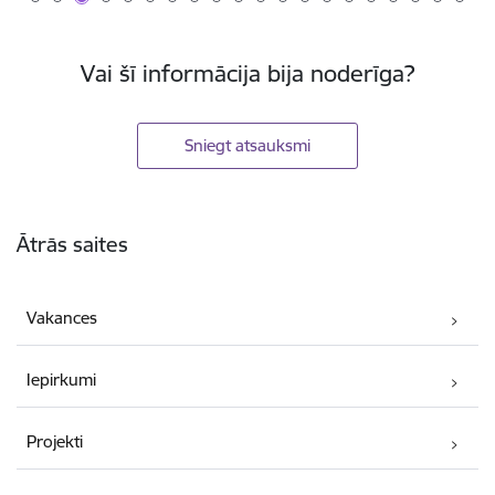
Vai šī informācija bija noderīga?
Sniegt atsauksmi
Kājene
Ātrās saites
Vakances
Iepirkumi
Projekti