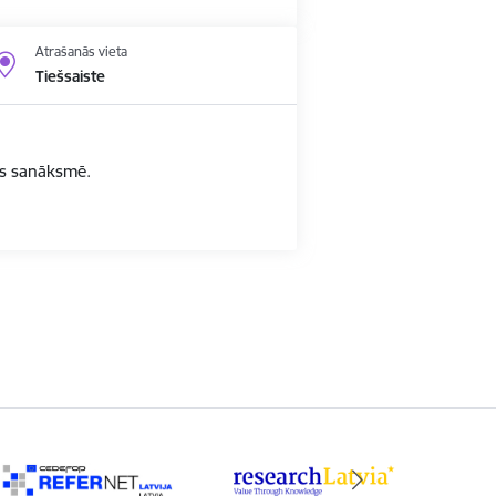
Atrašanās vieta
Tiešsaiste
bas sanāksmē.