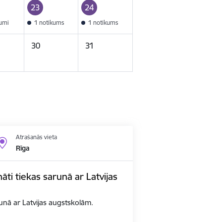
23
24
kumi
1 notikums
1 notikums
30
31
Atrašanās vieta
Rīga
nāti tiekas sarunā ar Latvijas
arunā ar Latvijas augstskolām.