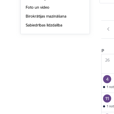
Foto un video
Birokrātijas mazināšana
Sabiedrības līdzdalība
P
26
4
1 no
11
1 no