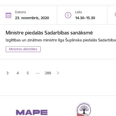
Datums
Laiks
23. novembris, 2020
14.30–15.30
Ministre piedalās Sadarbības sanāksmē
Izglītības un zinātnes ministre Ilga Šuplinska piedalās Sadarbī
Ministres aktivitātes
ana
…
3
4
5
288
jā lapa
pa
Lapa
Lapa
Lapa