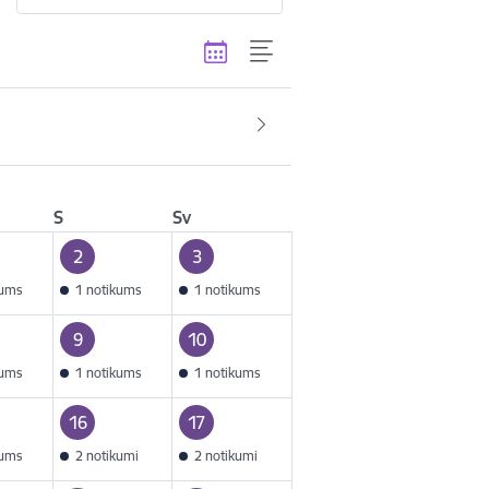
S
Sv
2
3
kums
1 notikums
1 notikums
9
10
kums
1 notikums
1 notikums
16
17
kums
2 notikumi
2 notikumi