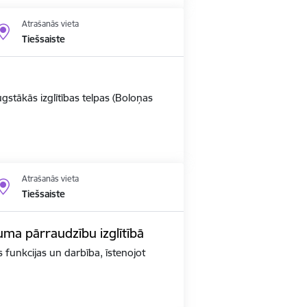
Atrašanās vieta
Tiešsaiste
ugstākās izglītības telpas (Boloņas
Atrašanās vieta
Tiešsaiste
kuma pārraudzību izglītībā
as funkcijas un darbība, īstenojot