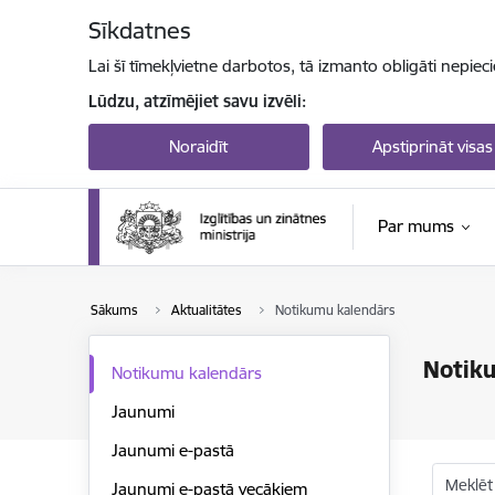
Pāriet uz lapas saturu
Sīkdatnes
Lai šī tīmekļvietne darbotos, tā izmanto obligāti nepiec
Lūdzu, atzīmējiet savu izvēli:
Noraidīt
Apstiprināt visas
Par mums
Sākums
Aktualitātes
Notikumu kalendārs
Notik
Notikumu kalendārs
Jaunumi
Jaunumi e-pastā
Meklēt
Jaunumi e-pastā vecākiem