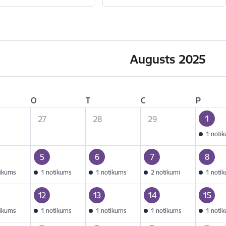
Augusts 2025
O
T
C
P
1
27
28
29
1 noti
5
6
7
8
tikums
1 notikums
1 notikums
2 notikumi
1 noti
12
13
14
15
tikums
1 notikums
1 notikums
1 notikums
1 noti