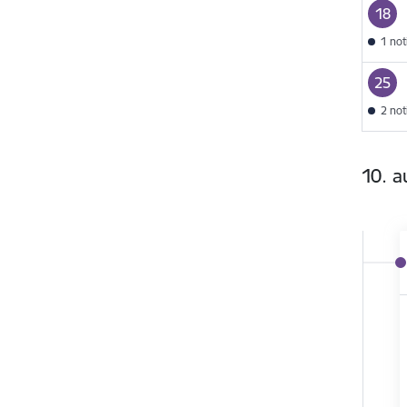
18
1 no
25
2 no
10. a