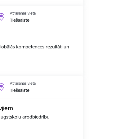
Atrašanās vieta
Tiešsaiste
 globālās kompetences rezultāti un
Atrašanās vieta
Tiešsaiste
vjiem
r augstskolu arodbiedrību