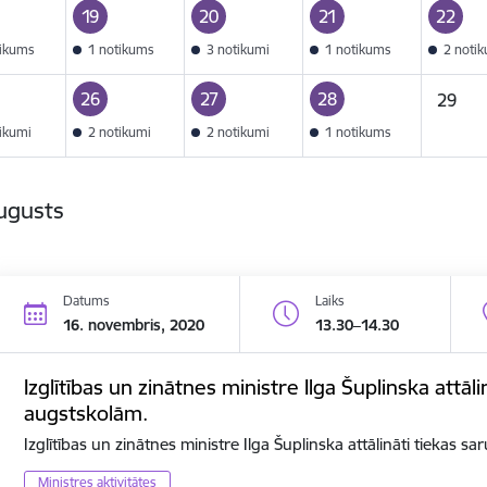
19
20
21
22
tikums
1 notikums
3 notikumi
1 notikums
2 noti
26
27
28
29
tikumi
2 notikumi
2 notikumi
1 notikums
ugusts
Datums
Laiks
16. novembris, 2020
13.30–14.30
Izglītības un zinātnes ministre Ilga Šuplinska attāli
augstskolām.
Izglītības un zinātnes ministre Ilga Šuplinska attālināti tiekas s
Ministres aktivitātes