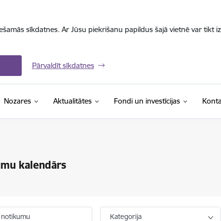
iešamās sīkdatnes. Ar Jūsu piekrišanu papildus šajā vietnē var tikt i
Pārvaldīt sīkdatnes
Nozares
Aktualitātes
Fondi un investīcijas
Konta
umu kalendārs
 notikumu
Kategorija