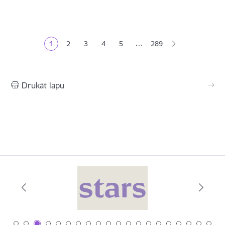
Lapošana
…
1
2
3
4
5
289
Pašreizējā lapa
Lapa
Lapa
Lapa
Lapa
Drukāt lapu