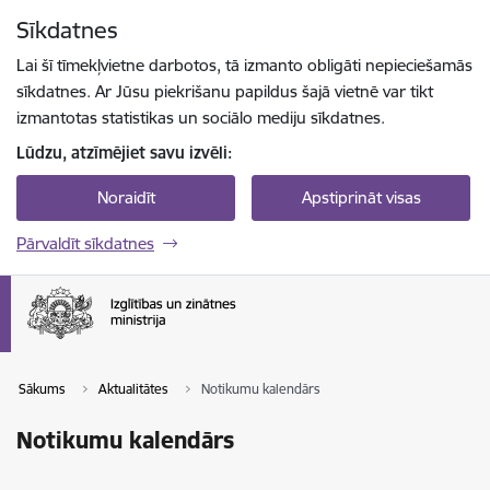
Pāriet uz lapas saturu
Sīkdatnes
Spied
lai meklētu
Enter
Lai šī tīmekļvietne darbotos, tā izmanto obligāti nepieciešamās
sīkdatnes. Ar Jūsu piekrišanu papildus šajā vietnē var tikt
izmantotas statistikas un sociālo mediju sīkdatnes.
Lūdzu, atzīmējiet savu izvēli:
Noraidīt
Apstiprināt visas
Pārvaldīt sīkdatnes
Sākums
Aktualitātes
Notikumu kalendārs
Notikumu kalendārs