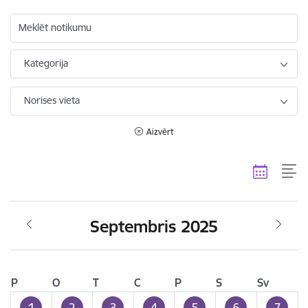
Meklēt notikumu
Kategorija
Norises vieta
Aizvērt
Septembris 2025
P
O
T
C
P
S
Sv
1
2
3
4
5
6
7