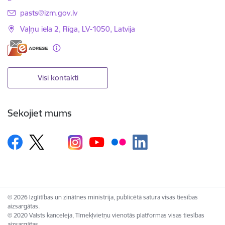
E-pasts:
pasts@izm.gov.lv
Vaļņu iela 2, Rīga, LV-1050, Latvija
Visi kontakti
Sekojiet mums
© 2026 Izglītības un zinātnes ministrija, publicētā satura visas tiesības
aizsargātas.
© 2020 Valsts kanceleja, Tīmekļvietņu vienotās platformas visas tiesības
aizsargātas.