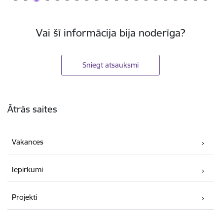
Vai šī informācija bija noderīga?
Sniegt atsauksmi
Kājene
Ātrās saites
Vakances
Iepirkumi
Projekti