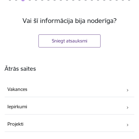
Vai šī informācija bija noderīga?
Sniegt atsauksmi
Kājene
Ātrās saites
Vakances
Iepirkumi
Projekti