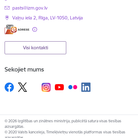
E-pasts:
pasts@izm.gov.lv
Vaļņu iela 2, Rīga, LV-1050, Latvija
Visi kontakti
Sekojiet mums
© 2026 Izglītības un zinātnes ministrija, publicētā satura visas tiesības
aizsargātas.
© 2020 Valsts kanceleja, Tīmekļvietņu vienotās platformas visas tiesības
aizsargātas.