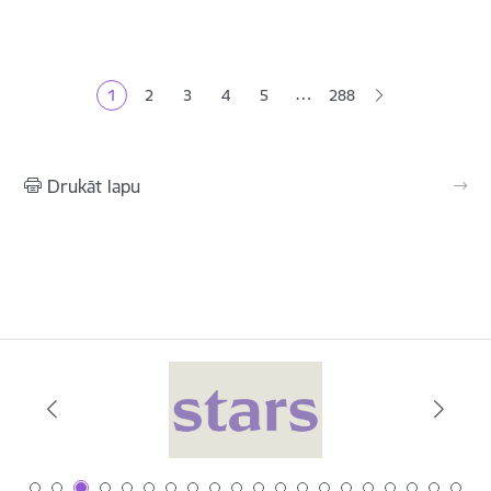
Lapošana
…
1
2
3
4
5
288
Pašreizējā lapa
Lapa
Lapa
Lapa
Lapa
Drukāt lapu