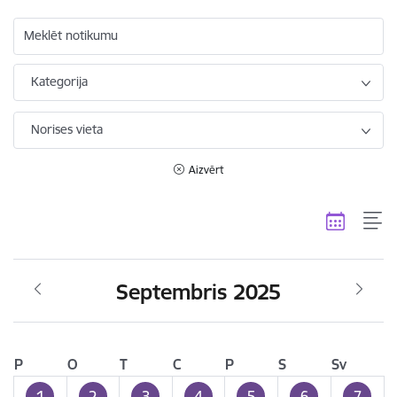
Meklēt notikumu
Kategorija
Norises vieta
Aizvērt
Septembris 2025
P
O
T
C
P
S
Sv
1
2
3
4
5
6
7