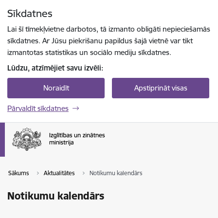
Pāriet uz lapas saturu
Sīkdatnes
Spied
lai meklētu
Enter
Lai šī tīmekļvietne darbotos, tā izmanto obligāti nepieciešamās
sīkdatnes. Ar Jūsu piekrišanu papildus šajā vietnē var tikt
izmantotas statistikas un sociālo mediju sīkdatnes.
Lūdzu, atzīmējiet savu izvēli:
Noraidīt
Apstiprināt visas
Pārvaldīt sīkdatnes
Sākums
Aktualitātes
Notikumu kalendārs
Notikumu kalendārs