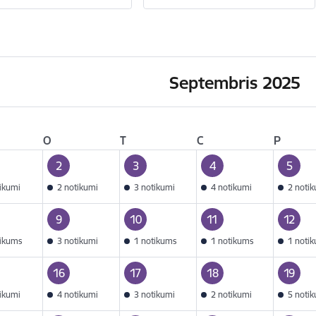
Septembris 2025
O
T
C
P
2
3
4
5
tikumi
2 notikumi
3 notikumi
4 notikumi
2 noti
9
10
11
12
tikums
3 notikumi
1 notikums
1 notikums
1 noti
16
17
18
19
tikumi
4 notikumi
3 notikumi
2 notikumi
5 noti