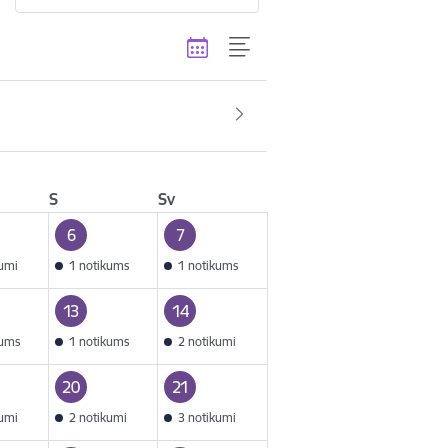
S
Sv
6
7
kumi
1 notikums
1 notikums
13
14
kums
1 notikums
2 notikumi
20
21
kumi
2 notikumi
3 notikumi