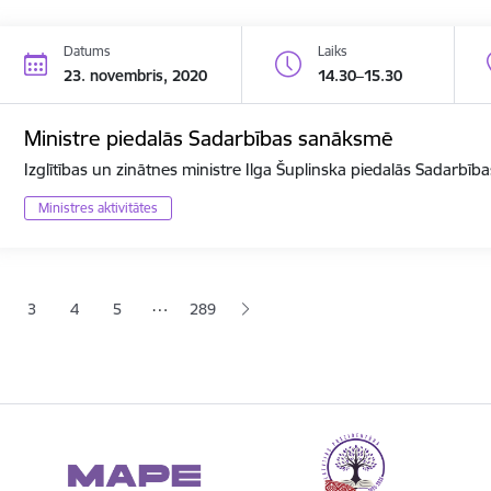
Datums
Laiks
23. novembris, 2020
14.30–15.30
Ministre piedalās Sadarbības sanāksmē
Izglītības un zinātnes ministre Ilga Šuplinska piedalās Sadarbī
Ministres aktivitātes
ana
…
3
4
5
289
jā lapa
pa
Lapa
Lapa
Lapa