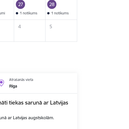
27
28
kumi
1 notikums
1 notikums
4
5
Atrašanās vieta
Rīga
nāti tiekas sarunā ar Latvijas
arunā ar Latvijas augstskolām.