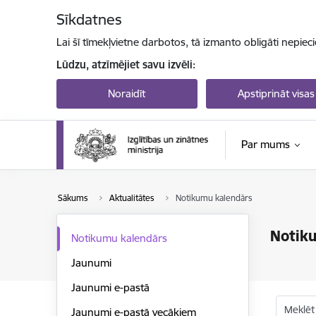
Pāriet uz lapas saturu
Sīkdatnes
Lai šī tīmekļvietne darbotos, tā izmanto obligāti nepiec
Lūdzu, atzīmējiet savu izvēli:
Noraidīt
Apstiprināt visas
Par mums
Sākums
Aktualitātes
Notikumu kalendārs
Notik
Notikumu kalendārs
Jaunumi
Jaunumi e-pastā
Meklēt
Jaunumi e-pastā vecākiem