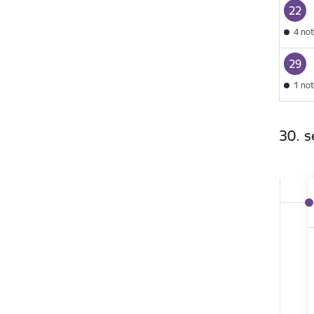
22
4 no
29
1 no
30. 