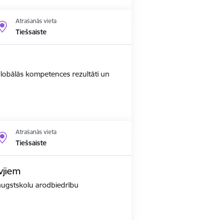
Atrašanās vieta
Tiešsaiste
 globālās kompetences rezultāti un
Atrašanās vieta
Tiešsaiste
vjiem
r augstskolu arodbiedrību