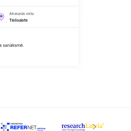
Atrašanās vieta
Tiešsaiste
bas sanāksmē.