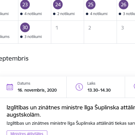
23
24
25
26
tikumi
4 notikumi
2 notikumi
4 notikumi
3 noti
30
1
2
3
tikums
3 notikumi
septembris
Datums
Laiks
16. novembris, 2020
13.30–14.30
Izglītības un zinātnes ministre Ilga Šuplinska attāli
augstskolām.
Izglītības un zinātnes ministre Ilga Šuplinska attālināti tiekas s
Ministres aktivitātes