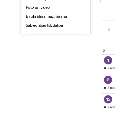
Foto un video
Birokrātijas mazināšana
Sabiedrības līdzdalība
P
1
2 no
8
1 no
15
2 no