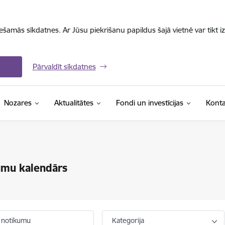
iešamās sīkdatnes. Ar Jūsu piekrišanu papildus šajā vietnē var tikt i
Pārvaldīt sīkdatnes
Nozares
Aktualitātes
Fondi un investīcijas
Konta
umu kalendārs
 notikumu
Kategorija