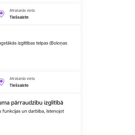
Atrašanās vieta
Tiešsaiste
ugstākās izglītības telpas (Boloņas
Atrašanās vieta
Tiešsaiste
kuma pārraudzību izglītībā
as funkcijas un darbība, īstenojot