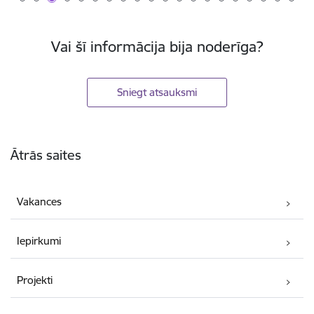
Vai šī informācija bija noderīga?
Sniegt atsauksmi
Kājene
Ātrās saites
Vakances
Iepirkumi
Projekti