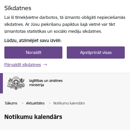
Pāriet uz lapas saturu
Sīkdatnes
Spied
lai meklētu
Enter
Lai šī tīmekļvietne darbotos, tā izmanto obligāti nepieciešamās
sīkdatnes. Ar Jūsu piekrišanu papildus šajā vietnē var tikt
izmantotas statistikas un sociālo mediju sīkdatnes.
Lūdzu, atzīmējiet savu izvēli:
Noraidīt
Apstiprināt visas
Pārvaldīt sīkdatnes
Sākums
Aktualitātes
Notikumu kalendārs
Notikumu kalendārs