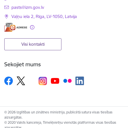
E-pasts:
pasts@izm.gov.lv
Vaļņu iela 2, Rīga, LV-1050, Latvija
Visi kontakti
Sekojiet mums
© 2026 Izglītības un zinātnes ministrija, publicētā satura visas tiesības
aizsargātas.
© 2020 Valsts kanceleja, Tīmekļvietņu vienotās platformas visas tiesības
aizsargātas.