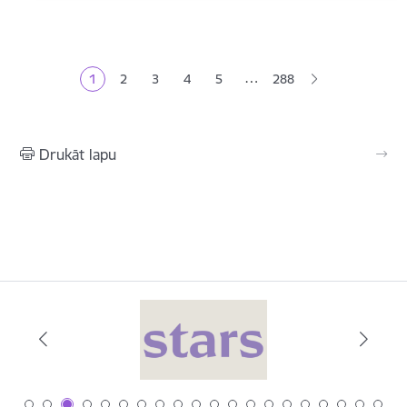
Lapošana
…
1
2
3
4
5
288
Pašreizējā lapa
Lapa
Lapa
Lapa
Lapa
Drukāt lapu