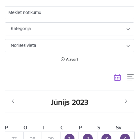
Meklēt notikumu
Kategorija
Norises vieta
Aizvērt
Jūnijs 2023
P
O
T
C
P
S
Sv
1
2
3
4
27
28
29