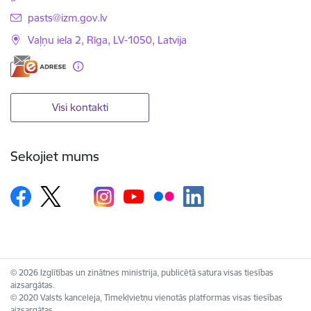
E-pasts:
pasts@izm.gov.lv
Vaļņu iela 2, Rīga, LV-1050, Latvija
Visi kontakti
Sekojiet mums
© 2026 Izglītības un zinātnes ministrija, publicētā satura visas tiesības
aizsargātas.
© 2020 Valsts kanceleja, Tīmekļvietņu vienotās platformas visas tiesības
aizsargātas.