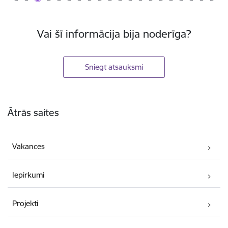
Vai šī informācija bija noderīga?
Sniegt atsauksmi
Kājene
Ātrās saites
Vakances
Iepirkumi
Projekti