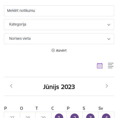
Meklēt notikumu
Kategorija
Norises vieta
Aizvērt
Jūnijs 2023
P
O
T
C
P
S
Sv
1
2
3
4
27
28
29