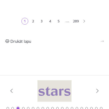
Lapošana
…
1
2
3
4
5
289
Pašreizējā lapa
Lapa
Lapa
Lapa
Lapa
Drukāt lapu