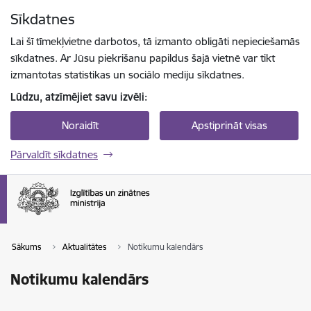
Pāriet uz lapas saturu
Sīkdatnes
Spied
lai meklētu
Enter
Lai šī tīmekļvietne darbotos, tā izmanto obligāti nepieciešamās
sīkdatnes. Ar Jūsu piekrišanu papildus šajā vietnē var tikt
izmantotas statistikas un sociālo mediju sīkdatnes.
Lūdzu, atzīmējiet savu izvēli:
Noraidīt
Apstiprināt visas
Pārvaldīt sīkdatnes
Sākums
Aktualitātes
Notikumu kalendārs
Notikumu kalendārs