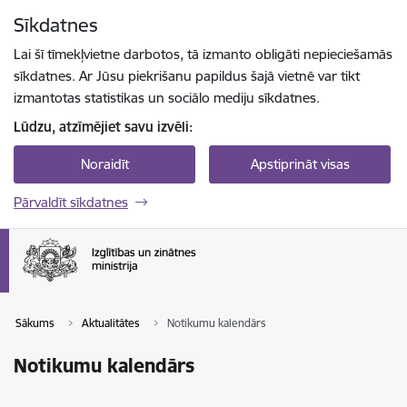
Pāriet uz lapas saturu
Sīkdatnes
Spied
lai meklētu
Enter
Lai šī tīmekļvietne darbotos, tā izmanto obligāti nepieciešamās
sīkdatnes. Ar Jūsu piekrišanu papildus šajā vietnē var tikt
izmantotas statistikas un sociālo mediju sīkdatnes.
Lūdzu, atzīmējiet savu izvēli:
Noraidīt
Apstiprināt visas
Pārvaldīt sīkdatnes
Sākums
Aktualitātes
Notikumu kalendārs
Notikumu kalendārs