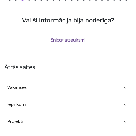
Vai šī informācija bija noderīga?
Sniegt atsauksmi
Kājene
Ātrās saites
Vakances
Iepirkumi
Projekti