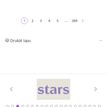
Lapošana
…
1
2
3
4
5
289
Pašreizējā lapa
Lapa
Lapa
Lapa
Lapa
Drukāt lapu