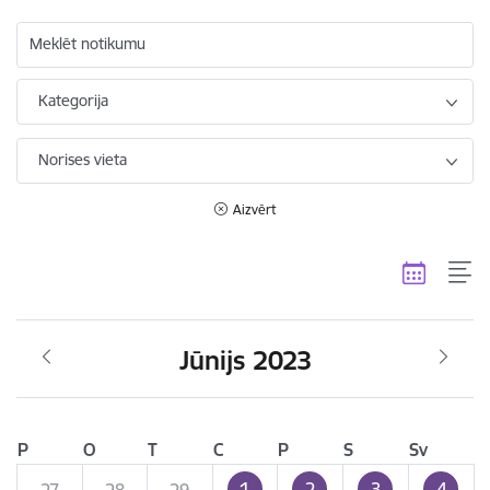
Meklēt notikumu
Kategorija
Norises vieta
Aizvērt
Jūnijs 2023
P
O
T
C
P
S
Sv
1
2
3
4
27
28
29