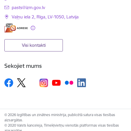
E-pasts:
pasts@izm.gov.lv
Vaļņu iela 2, Rīga, LV-1050, Latvija
Visi kontakti
Sekojiet mums
© 2026 Izglītības un zinātnes ministrija, publicētā satura visas tiesības
aizsargātas.
© 2020 Valsts kanceleja, Tīmekļvietņu vienotās platformas visas tiesības
aizsargātas.