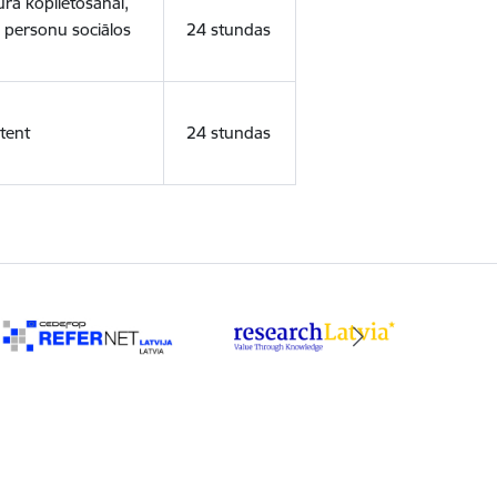
ura koplietošanai,
o personu sociālos
24 stundas
tent
24 stundas