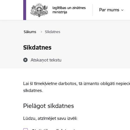
Pāriet uz lapas saturu
Par mums
Sākums
Sīkdatnes
Sīkdatnes
Atskaņot tekstu
Lai šī tīmekļvietne darbotos, tā izmanto obligāti nepiec
sīkdatnes.
Pielāgot sīkdatnes
Lūdzu, atzīmējiet savu izvēli: