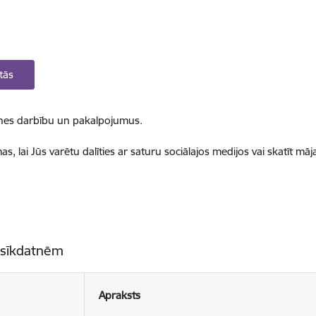
tās
ietnes darbību un pakalpojumus.
, lai Jūs varētu dalīties ar saturu sociālajos medijos vai skatīt mā
 sīkdatnēm
Apraksts