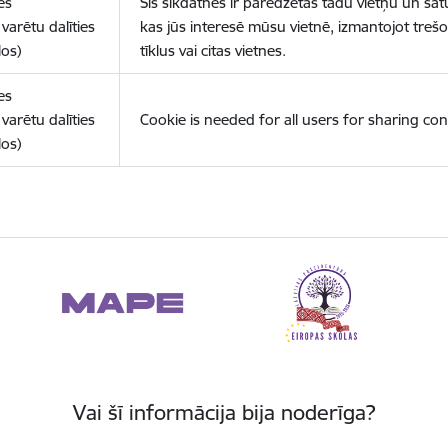
es
Šīs sīkdatnes ir paredzētas tādu vietņu un sat
varētu dalīties
kas jūs interesē mūsu vietnē, izmantojot treš
los)
tīklus vai citas vietnes.
es
varētu dalīties
Cookie is needed for all users for sharing con
los)
Vai šī informācija bija noderīga?