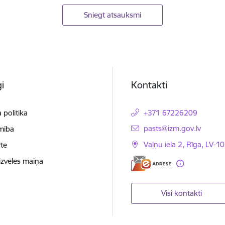
Sniegt atsauksmi
i
Kontakti
 politika
+371 67226209
E-pasts:
pasts@izm.gov.lv
mība
Vaļņu iela 2, Rīga, LV-10
te
izvēles maiņa
Visi kontakti