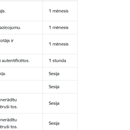
jis.
1 mēnesis
 paziņojumu.
1 mēnesis
otājs ir
1 mēnesis
 autentificētos.
1 stunda
kļa.
Sesija
Sesija
 nerādītu
Sesija
ēruši tos.
 nerādītu
Sesija
ēruši tos.