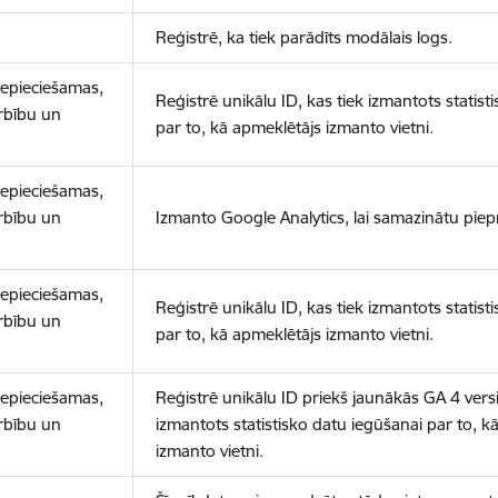
Reģistrē, ka tiek parādīts modālais logs.
nepieciešamas,
Reģistrē unikālu ID, kas tiek izmantots statist
arbību un
par to, kā apmeklētājs izmanto vietni.
nepieciešamas,
arbību un
Izmanto Google Analytics, lai samazinātu piep
nepieciešamas,
Reģistrē unikālu ID, kas tiek izmantots statist
arbību un
par to, kā apmeklētājs izmanto vietni.
nepieciešamas,
Reģistrē unikālu ID priekš jaunākās GA 4 versij
arbību un
izmantots statistisko datu iegūšanai par to, k
izmanto vietni.