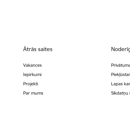
Kājene
Ātrās saites
Noderīg
Vakances
Privātuma
Iepirkumi
Piekļūsta
Projekti
Lapas kar
Par mums
Sīkdatņu 