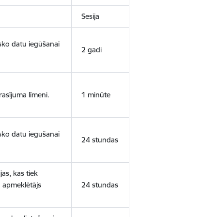
Sesija
isko datu iegūšanai
2 gadi
rasījuma līmeni.
1 minūte
isko datu iegūšanai
24 stundas
as, kas tiek
ā apmeklētājs
24 stundas