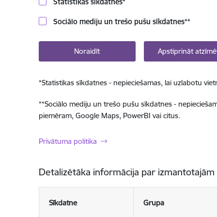
Statistikas sīkdatnes
*
Sociālo mediju un trešo pušu sīkdatnes
**
Noraidīt
Apstiprināt atzīmē
*
Statistikas sīkdatnes - nepieciešamas, lai uzlabotu v
**
Sociālo mediju un trešo pušu sīkdatnes - nepieciešamas
piemēram, Google Maps, PowerBI vai citus.
Privātuma politika
Detalizētāka informācija par izmantotajām
Sīkdatne
Grupa