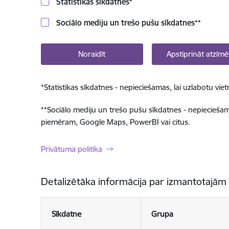
Statistikas sīkdatnes
*
Sociālo mediju un trešo pušu sīkdatnes
**
Noraidīt
Apstiprināt atzīmē
*
Statistikas sīkdatnes - nepieciešamas, lai uzlabotu v
**
Sociālo mediju un trešo pušu sīkdatnes - nepieciešamas
piemēram, Google Maps, PowerBI vai citus.
Privātuma politika
Detalizētāka informācija par izmantotajām
Sīkdatne
Grupa