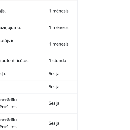
jis.
1 mēnesis
 paziņojumu.
1 mēnesis
otājs ir
1 mēnesis
 autentificētos.
1 stunda
kļa.
Sesija
Sesija
 nerādītu
Sesija
ēruši tos.
 nerādītu
Sesija
ēruši tos.