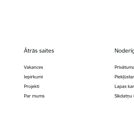
Kājene
Ātrās saites
Noderīg
Vakances
Privātuma
Iepirkumi
Piekļūsta
Projekti
Lapas kar
Par mums
Sīkdatņu 