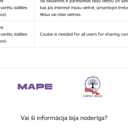
es
Šīs sīkdatnes ir paredzētas tādu vietņu un sat
varētu dalīties
kas jūs interesē mūsu vietnē, izmantojot treš
los)
tīklus vai citas vietnes.
es
varētu dalīties
Cookie is needed for all users for sharing con
los)
Vai šī informācija bija noderīga?