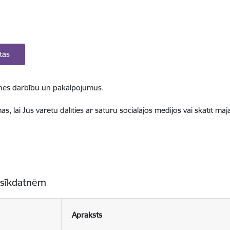
tās
ietnes darbību un pakalpojumus.
, lai Jūs varētu dalīties ar saturu sociālajos medijos vai skatīt mā
 sīkdatnēm
Apraksts