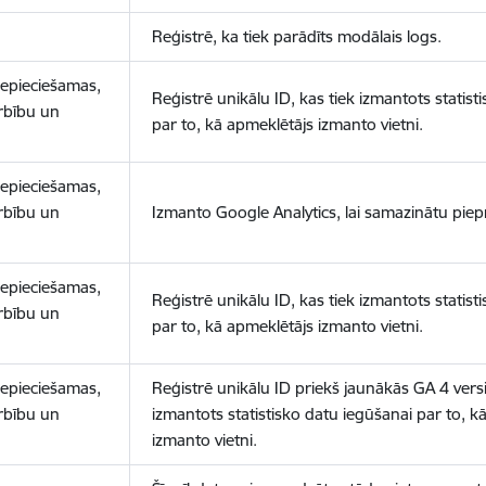
Reģistrē, ka tiek parādīts modālais logs.
nepieciešamas,
Reģistrē unikālu ID, kas tiek izmantots statist
arbību un
par to, kā apmeklētājs izmanto vietni.
nepieciešamas,
arbību un
Izmanto Google Analytics, lai samazinātu piep
nepieciešamas,
Reģistrē unikālu ID, kas tiek izmantots statist
arbību un
par to, kā apmeklētājs izmanto vietni.
nepieciešamas,
Reģistrē unikālu ID priekš jaunākās GA 4 versij
arbību un
izmantots statistisko datu iegūšanai par to, k
izmanto vietni.