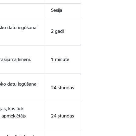
Sesija
isko datu iegūšanai
2 gadi
rasījuma līmeni.
1 minūte
isko datu iegūšanai
24 stundas
as, kas tiek
ā apmeklētājs
24 stundas