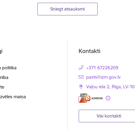
Sniegt atsauksmi
i
Kontakti
 politika
+371 67226209
E-pasts:
pasts@izm.gov.lv
mība
Vaļņu iela 2, Rīga, LV-10
te
izvēles maiņa
Visi kontakti