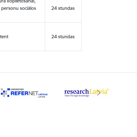
ura koplietošanai,
o personu sociālos
24 stundas
tent
24 stundas