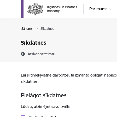
Pāriet uz lapas saturu
Par mums
Sākums
Sīkdatnes
Sīkdatnes
Atskaņot tekstu
Lai šī tīmekļvietne darbotos, tā izmanto obligāti nepiec
sīkdatnes.
Pielāgot sīkdatnes
Lūdzu, atzīmējiet savu izvēli: