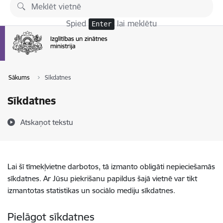
Pāriet uz lapas saturu
Spied
lai meklētu
Enter
Sākums
Sīkdatnes
Sīkdatnes
Atskaņot tekstu
Lai šī tīmekļvietne darbotos, tā izmanto obligāti nepieciešamās
sīkdatnes. Ar Jūsu piekrišanu papildus šajā vietnē var tikt
izmantotas statistikas un sociālo mediju sīkdatnes.
Pielāgot sīkdatnes