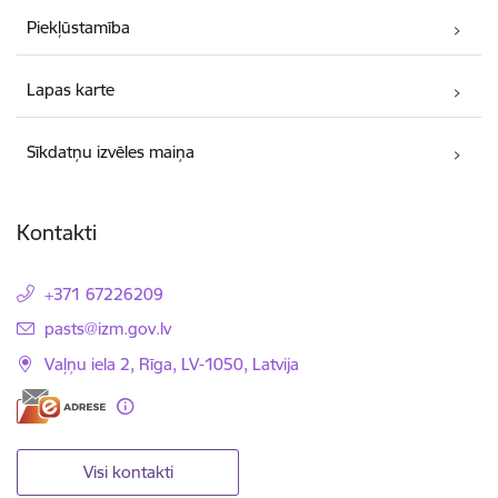
Piekļūstamība
Lapas karte
Sīkdatņu izvēles maiņa
Kontakti
+371 67226209
E-pasts:
pasts@izm.gov.lv
Vaļņu iela 2, Rīga, LV-1050, Latvija
Visi kontakti