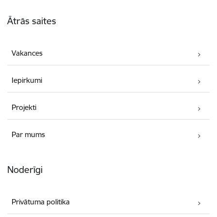
Kājene
Ātrās saites
Vakances
Iepirkumi
Projekti
Par mums
Noderīgi
Privātuma politika