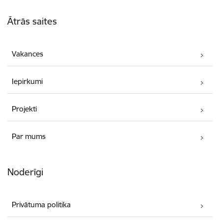
Kājene
Ātrās saites
Vakances
Iepirkumi
Projekti
Par mums
Noderīgi
Privātuma politika