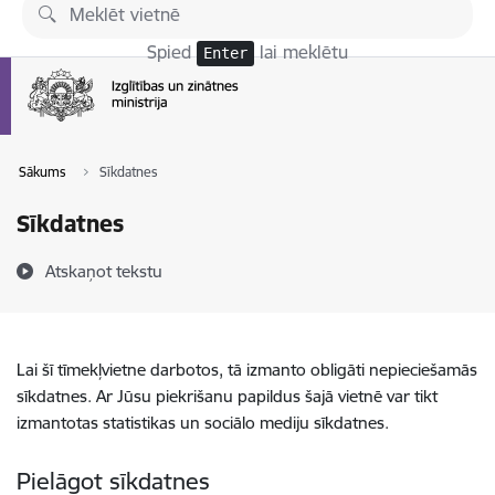
Pāriet uz lapas saturu
Spied
lai meklētu
Enter
Sākums
Sīkdatnes
Sīkdatnes
Atskaņot tekstu
Lai šī tīmekļvietne darbotos, tā izmanto obligāti nepieciešamās
sīkdatnes. Ar Jūsu piekrišanu papildus šajā vietnē var tikt
izmantotas statistikas un sociālo mediju sīkdatnes.
Pielāgot sīkdatnes