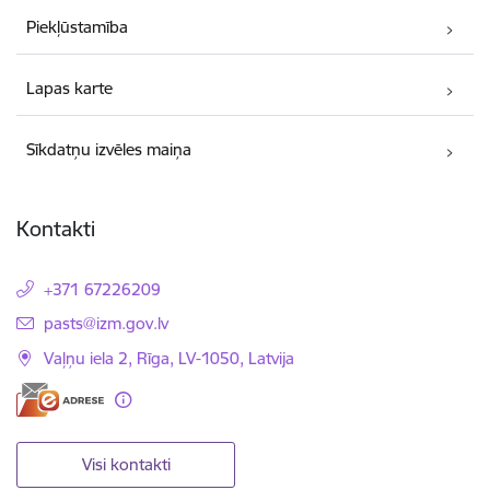
Piekļūstamība
Lapas karte
Sīkdatņu izvēles maiņa
Kontakti
+371 67226209
E-pasts:
pasts@izm.gov.lv
Vaļņu iela 2, Rīga, LV-1050, Latvija
Visi kontakti