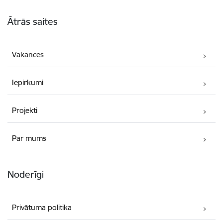
Kājene
Ātrās saites
Vakances
Iepirkumi
Projekti
Par mums
Noderīgi
Privātuma politika