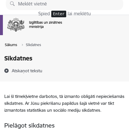
Pāriet uz lapas saturu
Spied
lai meklētu
Enter
Sākums
Sīkdatnes
Sīkdatnes
Atskaņot tekstu
Lai šī tīmekļvietne darbotos, tā izmanto obligāti nepieciešamās
sīkdatnes. Ar Jūsu piekrišanu papildus šajā vietnē var tikt
izmantotas statistikas un sociālo mediju sīkdatnes.
Pielāgot sīkdatnes