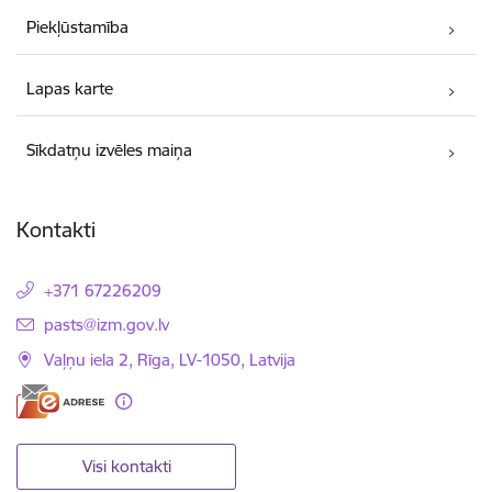
Piekļūstamība
Lapas karte
Sīkdatņu izvēles maiņa
Kontakti
+371 67226209
E-pasts:
pasts@izm.gov.lv
Vaļņu iela 2, Rīga, LV-1050, Latvija
Visi kontakti