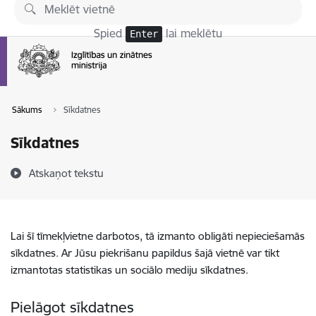
Pāriet uz lapas saturu
Spied
lai meklētu
Enter
Sākums
Sīkdatnes
Sīkdatnes
Atskaņot tekstu
Lai šī tīmekļvietne darbotos, tā izmanto obligāti nepieciešamās
sīkdatnes. Ar Jūsu piekrišanu papildus šajā vietnē var tikt
izmantotas statistikas un sociālo mediju sīkdatnes.
Pielāgot sīkdatnes