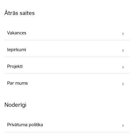
Kājene
Ātrās saites
Vakances
Iepirkumi
Projekti
Par mums
Noderīgi
Privātuma politika