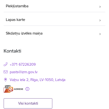
Piekļūstamība
Lapas karte
Sīkdatņu izvēles maiņa
Kontakti
+371 67226209
E-pasts:
pasts@izm.gov.lv
Vaļņu iela 2, Rīga, LV-1050, Latvija
Visi kontakti