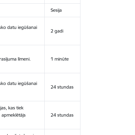
Sesija
isko datu iegūšanai
2 gadi
rasījuma līmeni.
1 minūte
isko datu iegūšanai
24 stundas
as, kas tiek
ā apmeklētājs
24 stundas