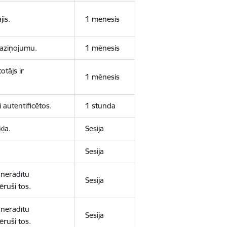
jis.
1 mēnesis
 paziņojumu.
1 mēnesis
otājs ir
1 mēnesis
 autentificētos.
1 stunda
kļa.
Sesija
Sesija
 nerādītu
Sesija
ēruši tos.
 nerādītu
Sesija
ēruši tos.