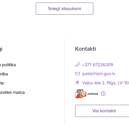
Sniegt atsauksmi
i
Kontakti
 politika
+371 67226209
E-pasts:
pasts@izm.gov.lv
mība
Vaļņu iela 2, Rīga, LV-10
te
izvēles maiņa
Visi kontakti