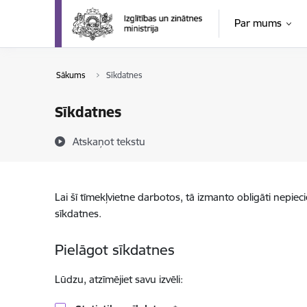
Pāriet uz lapas saturu
Par mums
Sākums
Sīkdatnes
Sīkdatnes
Atskaņot tekstu
Lai šī tīmekļvietne darbotos, tā izmanto obligāti nepiec
sīkdatnes.
Pielāgot sīkdatnes
Lūdzu, atzīmējiet savu izvēli: