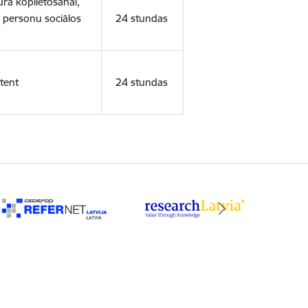
ura koplietošanai,
o personu sociālos
24 stundas
tent
24 stundas