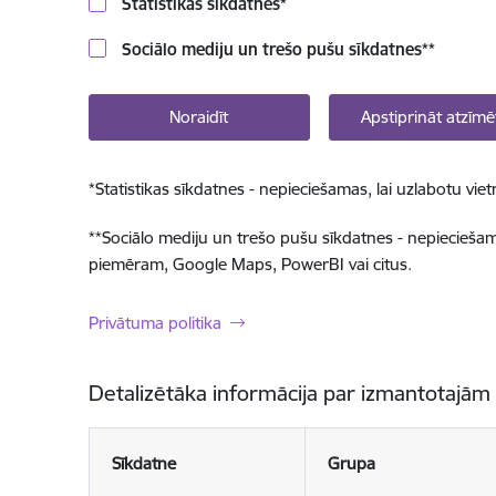
Statistikas sīkdatnes
*
Sociālo mediju un trešo pušu sīkdatnes
**
Noraidīt
Apstiprināt atzīmē
*
Statistikas sīkdatnes - nepieciešamas, lai uzlabotu v
**
Sociālo mediju un trešo pušu sīkdatnes - nepieciešamas
piemēram, Google Maps, PowerBI vai citus.
Privātuma politika
Detalizētāka informācija par izmantotajām
Sīkdatne
Grupa