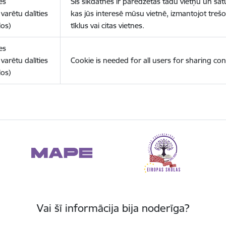
es
Šīs sīkdatnes ir paredzētas tādu vietņu un sat
varētu dalīties
kas jūs interesē mūsu vietnē, izmantojot treš
los)
tīklus vai citas vietnes.
es
varētu dalīties
Cookie is needed for all users for sharing con
los)
Vai šī informācija bija noderīga?