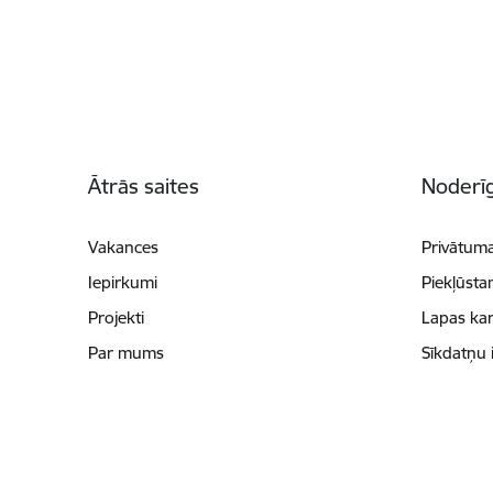
Kājene
Ātrās saites
Noderīg
Vakances
Privātuma
Iepirkumi
Piekļūsta
Projekti
Lapas kar
Par mums
Sīkdatņu 