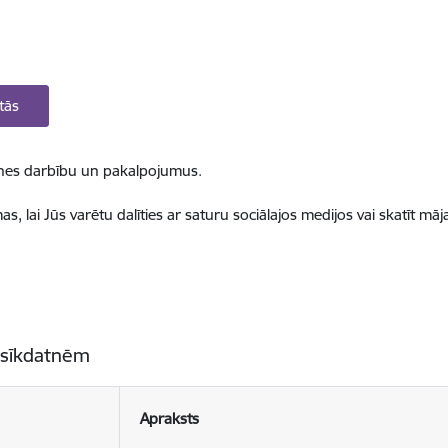
tās
ietnes darbību un pakalpojumus.
, lai Jūs varētu dalīties ar saturu sociālajos medijos vai skatīt mā
 sīkdatnēm
Apraksts