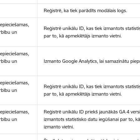
Reģistrē, ka tiek parādīts modālais logs.
nepieciešamas,
Reģistrē unikālu ID, kas tiek izmantots statist
arbību un
par to, kā apmeklētājs izmanto vietni.
nepieciešamas,
arbību un
Izmanto Google Analytics, lai samazinātu piep
nepieciešamas,
Reģistrē unikālu ID, kas tiek izmantots statist
arbību un
par to, kā apmeklētājs izmanto vietni.
nepieciešamas,
Reģistrē unikālu ID priekš jaunākās GA 4 versij
arbību un
izmantots statistisko datu iegūšanai par to, k
izmanto vietni.