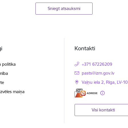
Sniegt atsauksmi
i
Kontakti
 politika
+371 67226209
E-pasts:
pasts@izm.gov.lv
mība
Vaļņu iela 2, Rīga, LV-10
te
izvēles maiņa
Visi kontakti