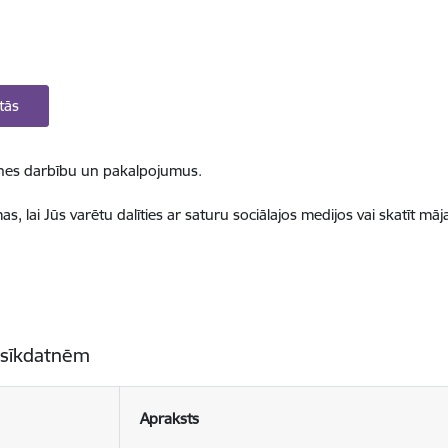
tās
ietnes darbību un pakalpojumus.
, lai Jūs varētu dalīties ar saturu sociālajos medijos vai skatīt mā
 sīkdatnēm
Apraksts