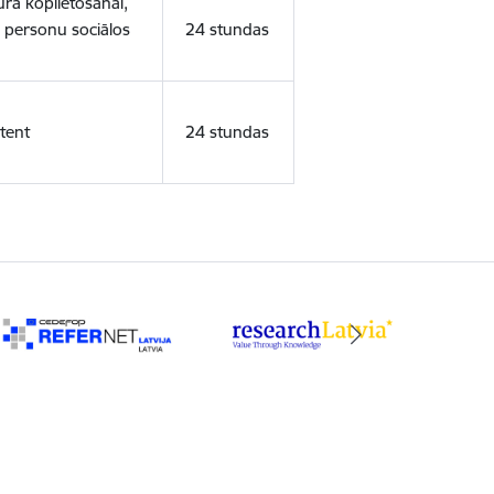
ura koplietošanai,
o personu sociālos
24 stundas
tent
24 stundas