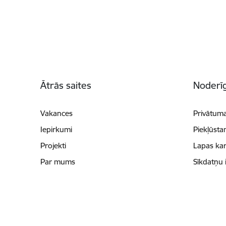
Kājene
Ātrās saites
Noderīg
Vakances
Privātuma
Iepirkumi
Piekļūsta
Projekti
Lapas kar
Par mums
Sīkdatņu 