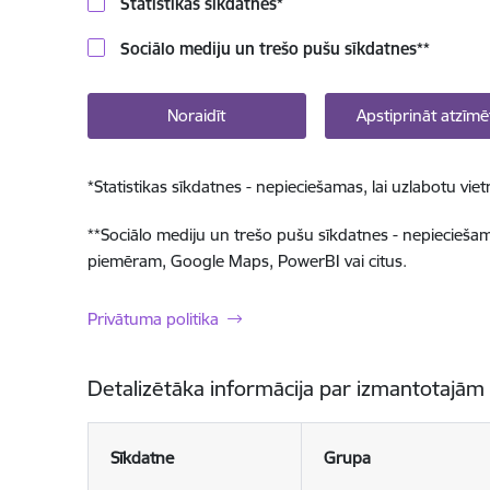
Statistikas sīkdatnes
*
Sociālo mediju un trešo pušu sīkdatnes
**
Noraidīt
Apstiprināt atzīmē
*
Statistikas sīkdatnes - nepieciešamas, lai uzlabotu v
**
Sociālo mediju un trešo pušu sīkdatnes - nepieciešamas
piemēram, Google Maps, PowerBI vai citus.
Privātuma politika
Detalizētāka informācija par izmantotajām
Sīkdatne
Grupa