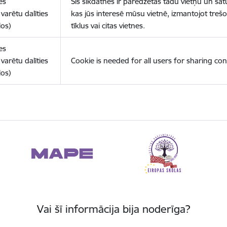
es
Šīs sīkdatnes ir paredzētas tādu vietņu un sat
varētu dalīties
kas jūs interesē mūsu vietnē, izmantojot treš
los)
tīklus vai citas vietnes.
es
varētu dalīties
Cookie is needed for all users for sharing con
los)
Vai šī informācija bija noderīga?