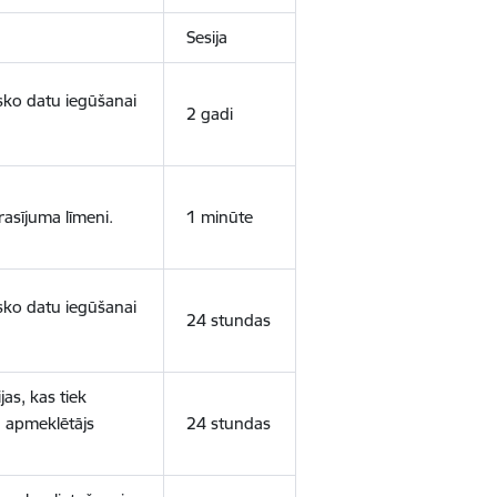
Sesija
isko datu iegūšanai
2 gadi
rasījuma līmeni.
1 minūte
isko datu iegūšanai
24 stundas
as, kas tiek
ā apmeklētājs
24 stundas