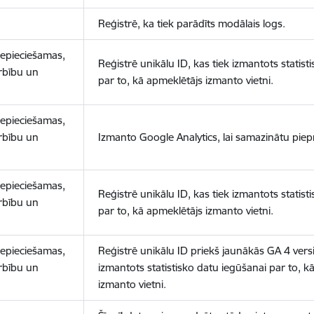
Reģistrē, ka tiek parādīts modālais logs.
nepieciešamas,
Reģistrē unikālu ID, kas tiek izmantots statist
arbību un
par to, kā apmeklētājs izmanto vietni.
nepieciešamas,
arbību un
Izmanto Google Analytics, lai samazinātu piep
nepieciešamas,
Reģistrē unikālu ID, kas tiek izmantots statist
arbību un
par to, kā apmeklētājs izmanto vietni.
nepieciešamas,
Reģistrē unikālu ID priekš jaunākās GA 4 versij
arbību un
izmantots statistisko datu iegūšanai par to, k
izmanto vietni.