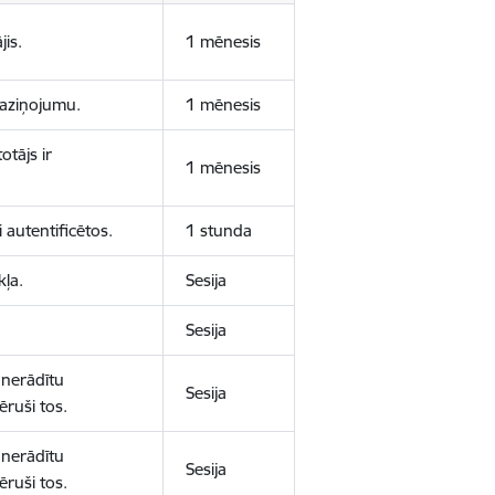
jis.
1 mēnesis
 paziņojumu.
1 mēnesis
otājs ir
1 mēnesis
 autentificētos.
1 stunda
kļa.
Sesija
Sesija
 nerādītu
Sesija
ēruši tos.
 nerādītu
Sesija
ēruši tos.