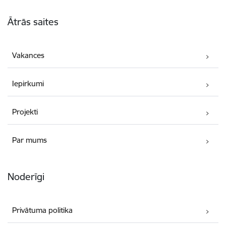
Kājene
Ātrās saites
Vakances
Iepirkumi
Projekti
Par mums
Noderīgi
Privātuma politika