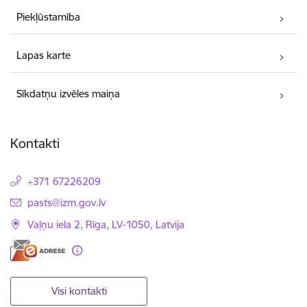
Piekļūstamība
Lapas karte
Sīkdatņu izvēles maiņa
Kontakti
+371 67226209
E-pasts:
pasts@izm.gov.lv
Vaļņu iela 2, Rīga, LV-1050, Latvija
Visi kontakti