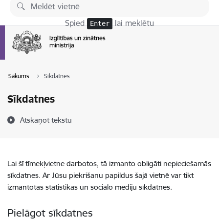
Pāriet uz lapas saturu
Spied
lai meklētu
Enter
Sākums
Sīkdatnes
Sīkdatnes
Atskaņot tekstu
Lai šī tīmekļvietne darbotos, tā izmanto obligāti nepieciešamās
sīkdatnes. Ar Jūsu piekrišanu papildus šajā vietnē var tikt
izmantotas statistikas un sociālo mediju sīkdatnes.
Pielāgot sīkdatnes