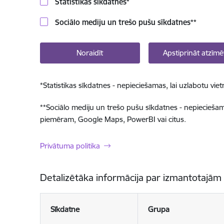
Statistikas sīkdatnes
*
Sociālo mediju un trešo pušu sīkdatnes
**
Noraidīt
Apstiprināt atzīmē
*
Statistikas sīkdatnes - nepieciešamas, lai uzlabotu v
**
Sociālo mediju un trešo pušu sīkdatnes - nepieciešamas
piemēram, Google Maps, PowerBI vai citus.
Privātuma politika
Detalizētāka informācija par izmantotajām
Sīkdatne
Grupa