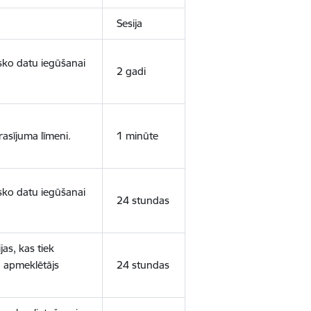
Sesija
isko datu iegūšanai
2 gadi
rasījuma līmeni.
1 minūte
isko datu iegūšanai
24 stundas
as, kas tiek
ā apmeklētājs
24 stundas