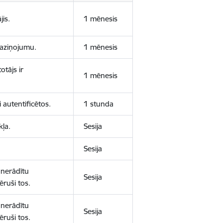
jis.
1 mēnesis
 paziņojumu.
1 mēnesis
otājs ir
1 mēnesis
 autentificētos.
1 stunda
kļa.
Sesija
Sesija
 nerādītu
Sesija
ēruši tos.
 nerādītu
Sesija
ēruši tos.