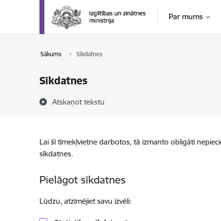
Pāriet uz lapas saturu
Par mums
Sākums
Sīkdatnes
Sīkdatnes
Atskaņot tekstu
Lai šī tīmekļvietne darbotos, tā izmanto obligāti nepiec
sīkdatnes.
Pielāgot sīkdatnes
Lūdzu, atzīmējiet savu izvēli: