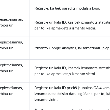
Reģistrē, ka tiek parādīts modālais logs.
nepieciešamas,
Reģistrē unikālu ID, kas tiek izmantots statist
arbību un
par to, kā apmeklētājs izmanto vietni.
nepieciešamas,
arbību un
Izmanto Google Analytics, lai samazinātu piep
nepieciešamas,
Reģistrē unikālu ID, kas tiek izmantots statist
arbību un
par to, kā apmeklētājs izmanto vietni.
nepieciešamas,
Reģistrē unikālu ID priekš jaunākās GA 4 versij
arbību un
izmantots statistisko datu iegūšanai par to, k
izmanto vietni.