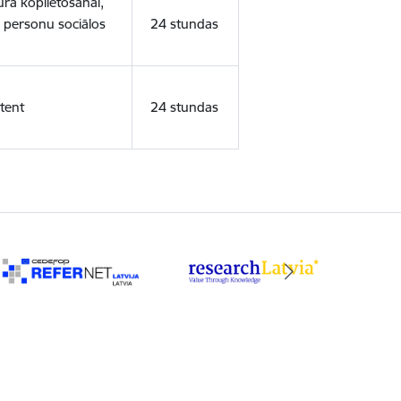
ura koplietošanai,
o personu sociālos
24 stundas
tent
24 stundas