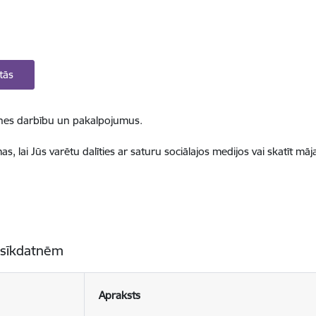
tās
ietnes darbību un pakalpojumus.
, lai Jūs varētu dalīties ar saturu sociālajos medijos vai skatīt mā
 sīkdatnēm
Apraksts