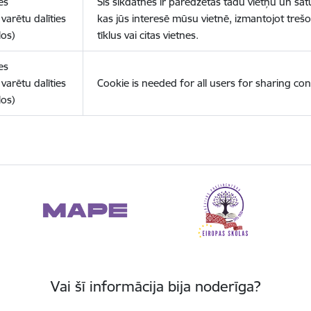
es
Šīs sīkdatnes ir paredzētas tādu vietņu un sat
varētu dalīties
kas jūs interesē mūsu vietnē, izmantojot treš
los)
tīklus vai citas vietnes.
es
varētu dalīties
Cookie is needed for all users for sharing con
los)
Vai šī informācija bija noderīga?