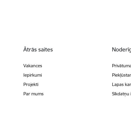
Kājene
Ātrās saites
Noderīg
Vakances
Privātuma
Iepirkumi
Piekļūsta
Projekti
Lapas kar
Par mums
Sīkdatņu 