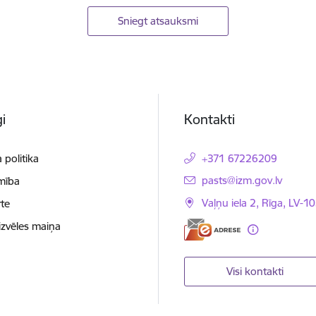
Sniegt atsauksmi
i
Kontakti
 politika
+371 67226209
E-pasts:
pasts@izm.gov.lv
mība
Vaļņu iela 2, Rīga, LV-10
te
izvēles maiņa
Visi kontakti