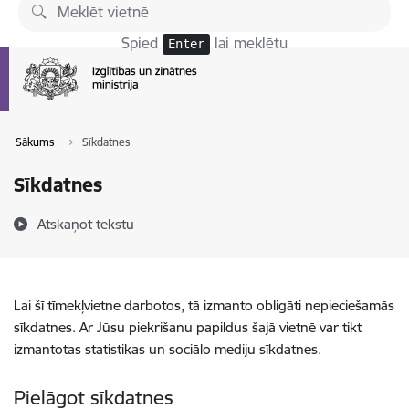
Pāriet uz lapas saturu
Spied
lai meklētu
Enter
Sākums
Sīkdatnes
Sīkdatnes
Atskaņot tekstu
Lai šī tīmekļvietne darbotos, tā izmanto obligāti nepieciešamās
sīkdatnes. Ar Jūsu piekrišanu papildus šajā vietnē var tikt
izmantotas statistikas un sociālo mediju sīkdatnes.
Pielāgot sīkdatnes