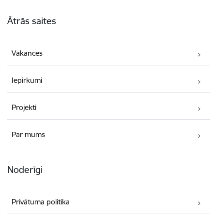
Kājene
Ātrās saites
Vakances
Iepirkumi
Projekti
Par mums
Noderīgi
Privātuma politika