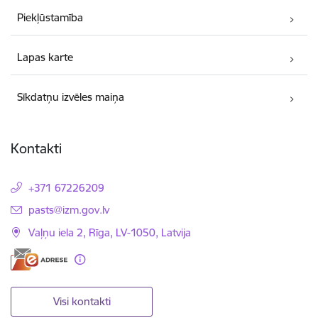
Piekļūstamība
Lapas karte
Sīkdatņu izvēles maiņa
Kontakti
+371 67226209
E-pasts:
pasts@izm.gov.lv
Vaļņu iela 2, Rīga, LV-1050, Latvija
Visi kontakti