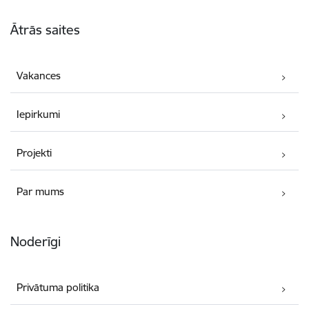
Kājene
Ātrās saites
Vakances
Iepirkumi
Projekti
Par mums
Noderīgi
Privātuma politika