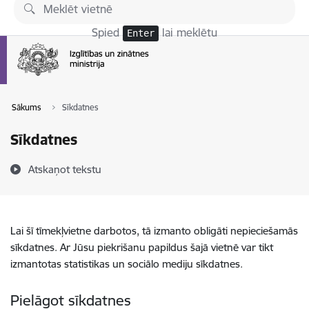
Pāriet uz lapas saturu
Spied
lai meklētu
Enter
Sākums
Sīkdatnes
Sīkdatnes
Atskaņot tekstu
Lai šī tīmekļvietne darbotos, tā izmanto obligāti nepieciešamās
sīkdatnes. Ar Jūsu piekrišanu papildus šajā vietnē var tikt
izmantotas statistikas un sociālo mediju sīkdatnes.
Pielāgot sīkdatnes