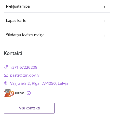
Piekļūstamība
Lapas karte
Sīkdatņu izvēles maiņa
Kontakti
+371 67226209
E-pasts:
pasts@izm.gov.lv
Vaļņu iela 2, Rīga, LV-1050, Latvija
Visi kontakti