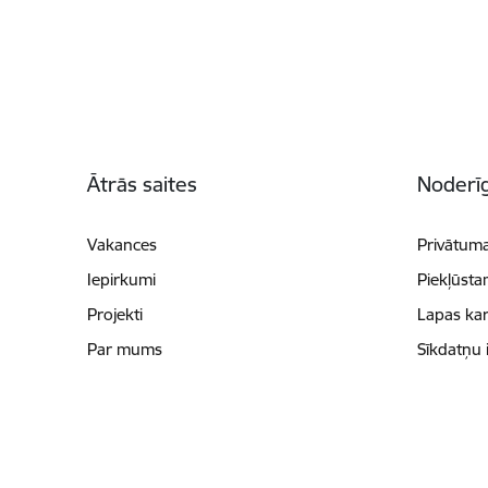
Kājene
Ātrās saites
Noderīg
Vakances
Privātuma
Iepirkumi
Piekļūsta
Projekti
Lapas kar
Par mums
Sīkdatņu 