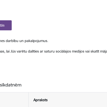
tās
ietnes darbību un pakalpojumus.
, lai Jūs varētu dalīties ar saturu sociālajos medijos vai skatīt mā
 sīkdatnēm
Apraksts