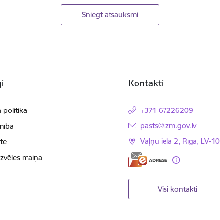
Sniegt atsauksmi
i
Kontakti
 politika
+371 67226209
E-pasts:
pasts@izm.gov.lv
mība
Vaļņu iela 2, Rīga, LV-10
te
izvēles maiņa
Visi kontakti