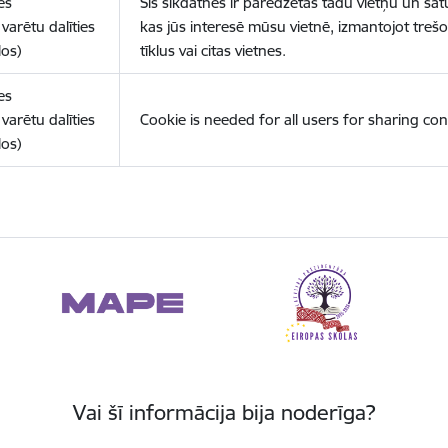
es
Šīs sīkdatnes ir paredzētas tādu vietņu un sat
varētu dalīties
kas jūs interesē mūsu vietnē, izmantojot treš
los)
tīklus vai citas vietnes.
es
varētu dalīties
Cookie is needed for all users for sharing con
los)
Vai šī informācija bija noderīga?