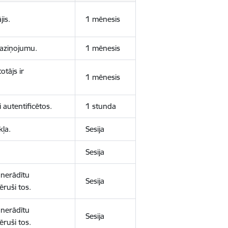
jis.
1 mēnesis
 paziņojumu.
1 mēnesis
otājs ir
1 mēnesis
 autentificētos.
1 stunda
kļa.
Sesija
Sesija
 nerādītu
Sesija
ēruši tos.
 nerādītu
Sesija
ēruši tos.