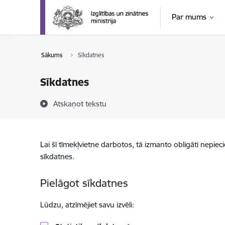
Pāriet uz lapas saturu
Par mums
Sākums
Sīkdatnes
Sīkdatnes
Atskaņot tekstu
Lai šī tīmekļvietne darbotos, tā izmanto obligāti nepiec
sīkdatnes.
Pielāgot sīkdatnes
Lūdzu, atzīmējiet savu izvēli: