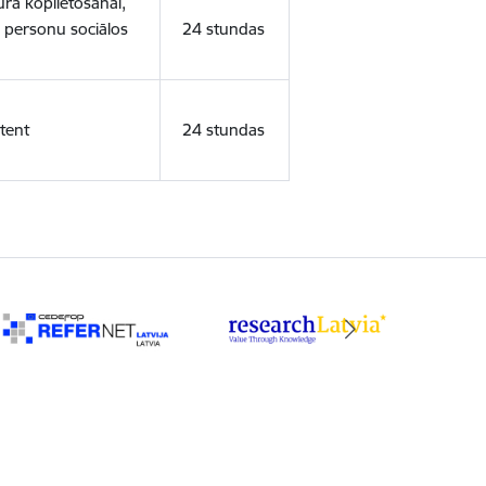
ura koplietošanai,
o personu sociālos
24 stundas
tent
24 stundas