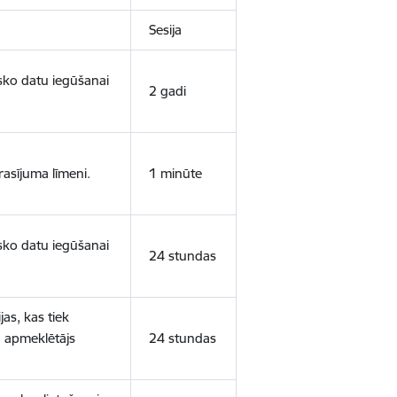
Sesija
isko datu iegūšanai
2 gadi
rasījuma līmeni.
1 minūte
isko datu iegūšanai
24 stundas
as, kas tiek
ā apmeklētājs
24 stundas