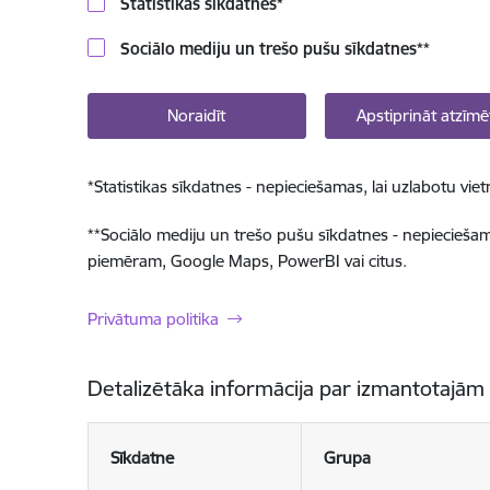
Statistikas sīkdatnes
*
Sociālo mediju un trešo pušu sīkdatnes
**
Noraidīt
Apstiprināt atzīmē
*
Statistikas sīkdatnes - nepieciešamas, lai uzlabotu v
**
Sociālo mediju un trešo pušu sīkdatnes - nepieciešamas
piemēram, Google Maps, PowerBI vai citus.
Privātuma politika
Detalizētāka informācija par izmantotajām
Sīkdatne
Grupa