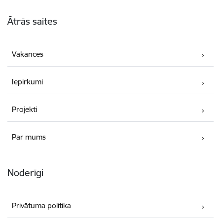
Kājene
Ātrās saites
Vakances
Iepirkumi
Projekti
Par mums
Noderīgi
Privātuma politika