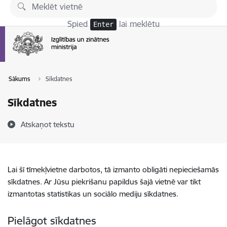
Pāriet uz lapas saturu
Spied
lai meklētu
Enter
Sākums
Sīkdatnes
Sīkdatnes
Atskaņot tekstu
Lai šī tīmekļvietne darbotos, tā izmanto obligāti nepieciešamās
sīkdatnes. Ar Jūsu piekrišanu papildus šajā vietnē var tikt
izmantotas statistikas un sociālo mediju sīkdatnes.
Pielāgot sīkdatnes