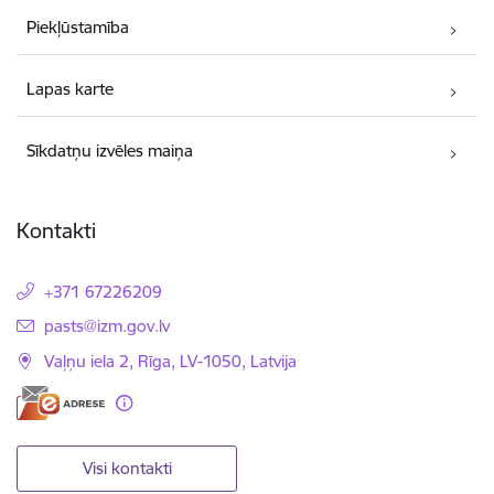
Piekļūstamība
Lapas karte
Sīkdatņu izvēles maiņa
Kontakti
+371 67226209
E-pasts:
pasts@izm.gov.lv
Vaļņu iela 2, Rīga, LV-1050, Latvija
Visi kontakti