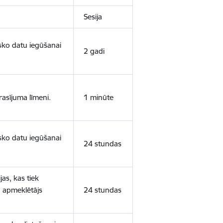
Sesija
isko datu iegūšanai
2 gadi
rasījuma līmeni.
1 minūte
isko datu iegūšanai
24 stundas
as, kas tiek
ā apmeklētājs
24 stundas