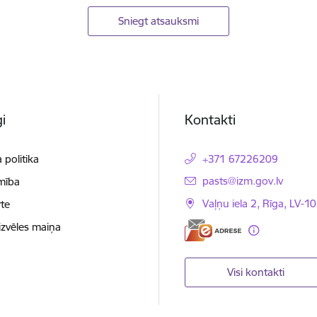
Sniegt atsauksmi
i
Kontakti
 politika
+371 67226209
E-pasts:
pasts@izm.gov.lv
mība
Vaļņu iela 2, Rīga, LV-10
te
izvēles maiņa
Visi kontakti