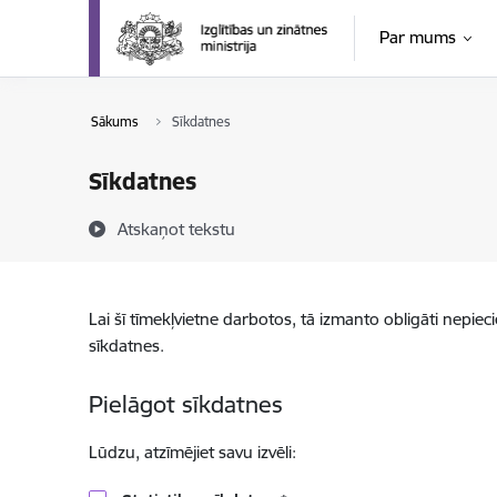
Pāriet uz lapas saturu
Par mums
Sākums
Sīkdatnes
Sīkdatnes
Atskaņot tekstu
Lai šī tīmekļvietne darbotos, tā izmanto obligāti nepiec
sīkdatnes.
Pielāgot sīkdatnes
Lūdzu, atzīmējiet savu izvēli: