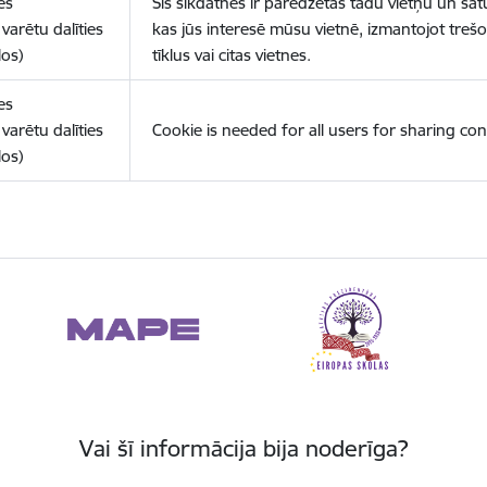
es
Šīs sīkdatnes ir paredzētas tādu vietņu un sat
varētu dalīties
kas jūs interesē mūsu vietnē, izmantojot treš
los)
tīklus vai citas vietnes.
es
varētu dalīties
Cookie is needed for all users for sharing con
los)
Vai šī informācija bija noderīga?