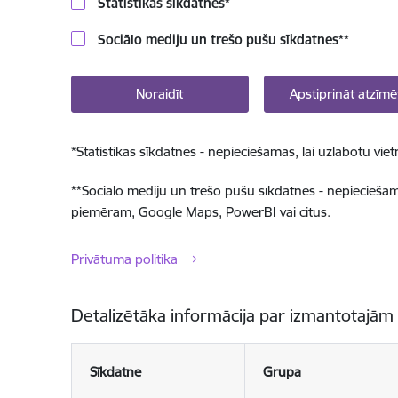
Statistikas sīkdatnes
*
Sociālo mediju un trešo pušu sīkdatnes
**
Noraidīt
Apstiprināt atzīmē
*
Statistikas sīkdatnes - nepieciešamas, lai uzlabotu v
**
Sociālo mediju un trešo pušu sīkdatnes - nepieciešamas
piemēram, Google Maps, PowerBI vai citus.
Privātuma politika
Detalizētāka informācija par izmantotajām
Sīkdatne
Grupa