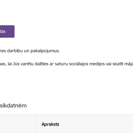
tās
ietnes darbību un pakalpojumus.
, lai Jūs varētu dalīties ar saturu sociālajos medijos vai skatīt mā
 sīkdatnēm
Apraksts