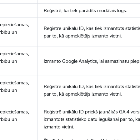
Reģistrē, ka tiek parādīts modālais logs.
nepieciešamas,
Reģistrē unikālu ID, kas tiek izmantots statist
arbību un
par to, kā apmeklētājs izmanto vietni.
nepieciešamas,
arbību un
Izmanto Google Analytics, lai samazinātu piep
nepieciešamas,
Reģistrē unikālu ID, kas tiek izmantots statist
arbību un
par to, kā apmeklētājs izmanto vietni.
nepieciešamas,
Reģistrē unikālu ID priekš jaunākās GA 4 versij
arbību un
izmantots statistisko datu iegūšanai par to, k
izmanto vietni.