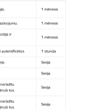
jis.
1 mēnesis
 paziņojumu.
1 mēnesis
otājs ir
1 mēnesis
 autentificētos.
1 stunda
kļa.
Sesija
Sesija
 nerādītu
Sesija
ēruši tos.
 nerādītu
Sesija
ēruši tos.