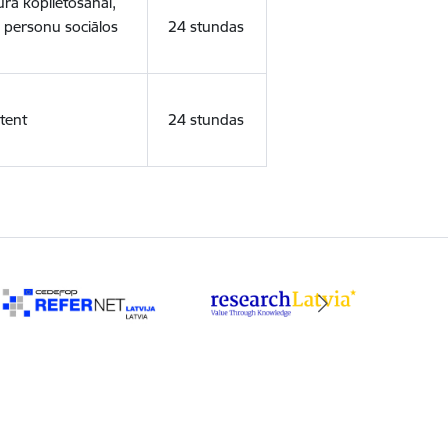
ura koplietošanai,
o personu sociālos
24 stundas
tent
24 stundas