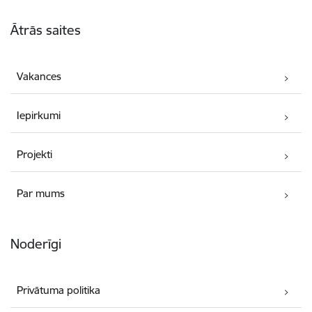
Kājene
Ātrās saites
Vakances
Iepirkumi
Projekti
Par mums
Noderīgi
Privātuma politika