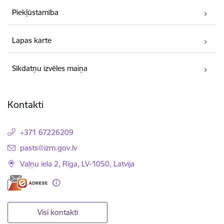
Piekļūstamība
Lapas karte
Sīkdatņu izvēles maiņa
Kontakti
+371 67226209
E-pasts:
pasts@izm.gov.lv
Vaļņu iela 2, Rīga, LV-1050, Latvija
Visi kontakti