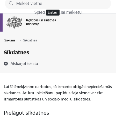
Pāriet uz lapas saturu
Spied
lai meklētu
Enter
Sākums
Sīkdatnes
Sīkdatnes
Atskaņot tekstu
Lai šī tīmekļvietne darbotos, tā izmanto obligāti nepieciešamās
sīkdatnes. Ar Jūsu piekrišanu papildus šajā vietnē var tikt
izmantotas statistikas un sociālo mediju sīkdatnes.
Pielāgot sīkdatnes