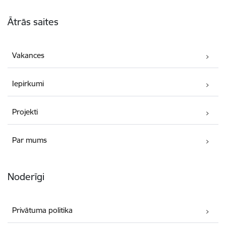
Kājene
Ātrās saites
Vakances
Iepirkumi
Projekti
Par mums
Noderīgi
Privātuma politika