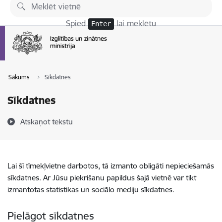
Pāriet uz lapas saturu
Spied
lai meklētu
Enter
Sākums
Sīkdatnes
Sīkdatnes
Atskaņot tekstu
Lai šī tīmekļvietne darbotos, tā izmanto obligāti nepieciešamās
sīkdatnes. Ar Jūsu piekrišanu papildus šajā vietnē var tikt
izmantotas statistikas un sociālo mediju sīkdatnes.
Pielāgot sīkdatnes