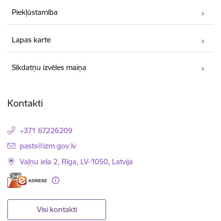
Piekļūstamība
Lapas karte
Sīkdatņu izvēles maiņa
Kontakti
+371 67226209
E-pasts:
pasts@izm.gov.lv
Vaļņu iela 2, Rīga, LV-1050, Latvija
Visi kontakti