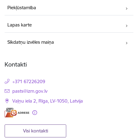
Piekļūstamība
Lapas karte
Sīkdatņu izvēles maiņa
Kontakti
+371 67226209
E-pasts:
pasts@izm.gov.lv
Vaļņu iela 2, Rīga, LV-1050, Latvija
Visi kontakti