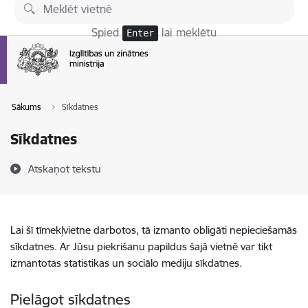
Pāriet uz lapas saturu
Spied
lai meklētu
Enter
Sākums
Sīkdatnes
Sīkdatnes
Atskaņot tekstu
Lai šī tīmekļvietne darbotos, tā izmanto obligāti nepieciešamās
sīkdatnes. Ar Jūsu piekrišanu papildus šajā vietnē var tikt
izmantotas statistikas un sociālo mediju sīkdatnes.
Pielāgot sīkdatnes