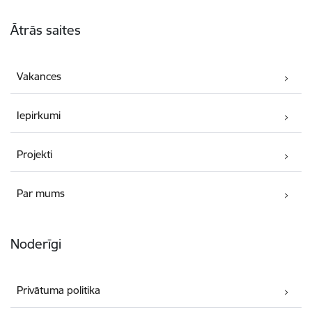
Kājene
Ātrās saites
Vakances
Iepirkumi
Projekti
Par mums
Noderīgi
Privātuma politika