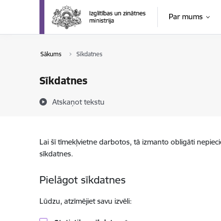
Pāriet uz lapas saturu
Par mums
Sākums
Sīkdatnes
Sīkdatnes
Atskaņot tekstu
Lai šī tīmekļvietne darbotos, tā izmanto obligāti nepiec
sīkdatnes.
Pielāgot sīkdatnes
Lūdzu, atzīmējiet savu izvēli: