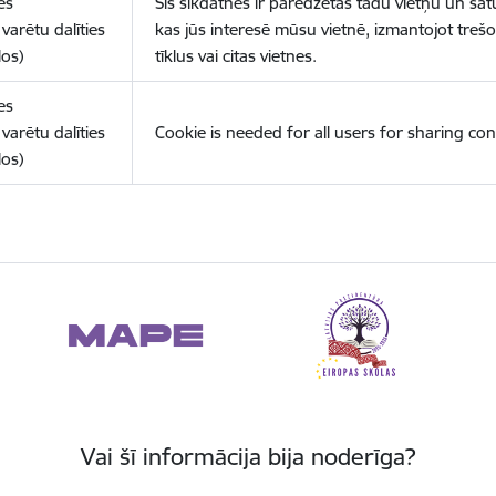
es
Šīs sīkdatnes ir paredzētas tādu vietņu un sat
varētu dalīties
kas jūs interesē mūsu vietnē, izmantojot treš
los)
tīklus vai citas vietnes.
es
varētu dalīties
Cookie is needed for all users for sharing con
los)
Vai šī informācija bija noderīga?