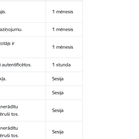
jis.
1 mēnesis
 paziņojumu.
1 mēnesis
otājs ir
1 mēnesis
 autentificētos.
1 stunda
kļa.
Sesija
Sesija
 nerādītu
Sesija
ēruši tos.
 nerādītu
Sesija
ēruši tos.