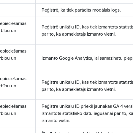
Reģistrē, ka tiek parādīts modālais logs.
nepieciešamas,
Reģistrē unikālu ID, kas tiek izmantots statist
arbību un
par to, kā apmeklētājs izmanto vietni.
nepieciešamas,
arbību un
Izmanto Google Analytics, lai samazinātu piep
nepieciešamas,
Reģistrē unikālu ID, kas tiek izmantots statist
arbību un
par to, kā apmeklētājs izmanto vietni.
nepieciešamas,
Reģistrē unikālu ID priekš jaunākās GA 4 versij
arbību un
izmantots statistisko datu iegūšanai par to, k
izmanto vietni.