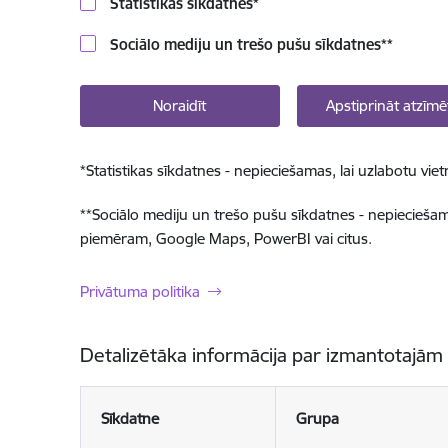
Statistikas sīkdatnes
*
Sociālo mediju un trešo pušu sīkdatnes
**
Noraidīt
Apstiprināt atzīmē
*
Statistikas sīkdatnes - nepieciešamas, lai uzlabotu v
**
Sociālo mediju un trešo pušu sīkdatnes - nepieciešamas
piemēram, Google Maps, PowerBI vai citus.
Privātuma politika
Detalizētāka informācija par izmantotajām
Sīkdatne
Grupa