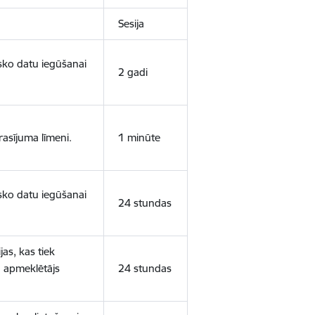
Sesija
isko datu iegūšanai
2 gadi
rasījuma līmeni.
1 minūte
isko datu iegūšanai
24 stundas
as, kas tiek
ā apmeklētājs
24 stundas