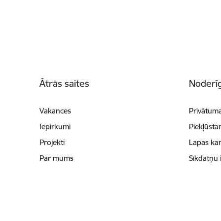
Kājene
Ātrās saites
Noderīg
Vakances
Privātuma
Iepirkumi
Piekļūsta
Projekti
Lapas kar
Par mums
Sīkdatņu 