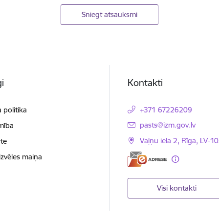
Sniegt atsauksmi
i
Kontakti
 politika
+371 67226209
E-pasts:
pasts@izm.gov.lv
mība
Vaļņu iela 2, Rīga, LV-10
te
izvēles maiņa
Visi kontakti