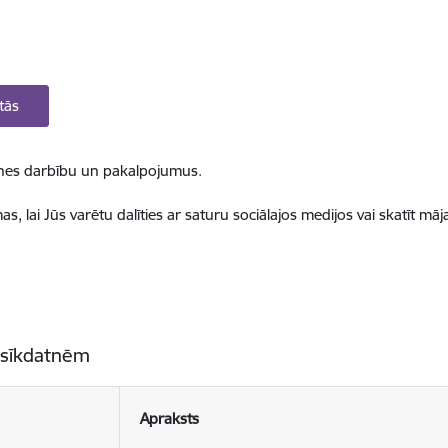
tās
ietnes darbību un pakalpojumus.
, lai Jūs varētu dalīties ar saturu sociālajos medijos vai skatīt mā
 sīkdatnēm
Apraksts