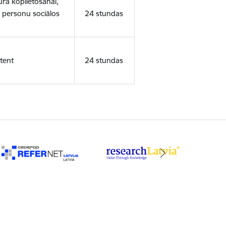
ura koplietošanai,
o personu sociālos
24 stundas
tent
24 stundas