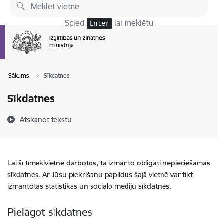
Pāriet uz lapas saturu
Spied
lai meklētu
Enter
Sākums
Sīkdatnes
Sīkdatnes
Atskaņot tekstu
Lai šī tīmekļvietne darbotos, tā izmanto obligāti nepieciešamās
sīkdatnes. Ar Jūsu piekrišanu papildus šajā vietnē var tikt
izmantotas statistikas un sociālo mediju sīkdatnes.
Pielāgot sīkdatnes