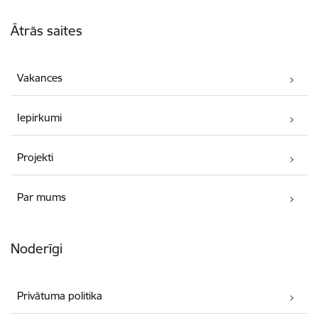
Kājene
Ātrās saites
Vakances
Iepirkumi
Projekti
Par mums
Noderīgi
Privātuma politika