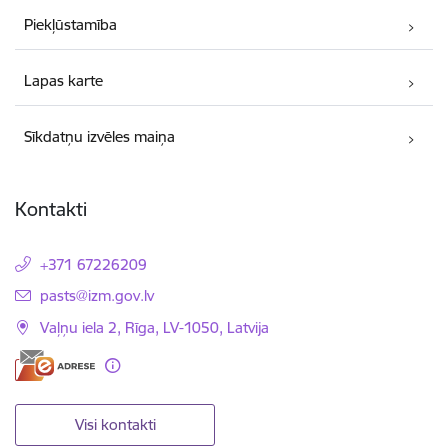
Piekļūstamība
Lapas karte
Sīkdatņu izvēles maiņa
Kontakti
+371 67226209
E-pasts:
pasts@izm.gov.lv
Vaļņu iela 2, Rīga, LV-1050, Latvija
Visi kontakti