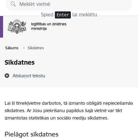
Pāriet uz lapas saturu
Spied
lai meklētu
Enter
Sākums
Sīkdatnes
Sīkdatnes
Atskaņot tekstu
Lai šī tīmekļvietne darbotos, tā izmanto obligāti nepieciešamās
sīkdatnes. Ar Jūsu piekrišanu papildus šajā vietnē var tikt
izmantotas statistikas un sociālo mediju sīkdatnes.
Pielāgot sīkdatnes