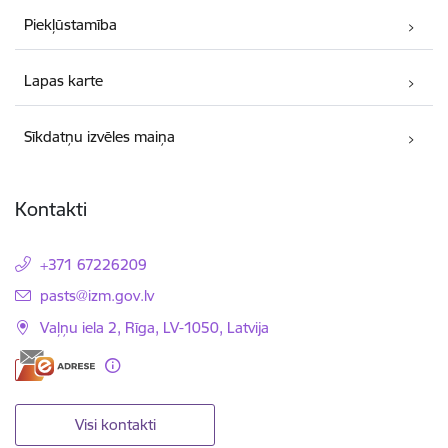
Piekļūstamība
Lapas karte
Sīkdatņu izvēles maiņa
Kontakti
+371 67226209
E-pasts:
pasts@izm.gov.lv
Vaļņu iela 2, Rīga, LV-1050, Latvija
Visi kontakti