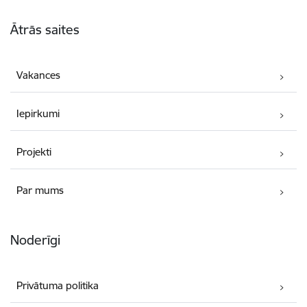
Kājene
Ātrās saites
Vakances
Iepirkumi
Projekti
Par mums
Noderīgi
Privātuma politika