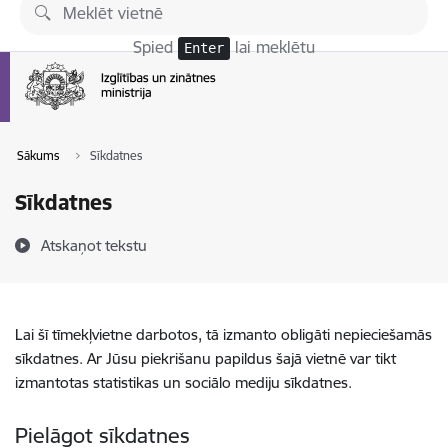
Pāriet uz lapas saturu
Spied
lai meklētu
Enter
Sākums
Sīkdatnes
Sīkdatnes
Atskaņot tekstu
Lai šī tīmekļvietne darbotos, tā izmanto obligāti nepieciešamās
sīkdatnes. Ar Jūsu piekrišanu papildus šajā vietnē var tikt
izmantotas statistikas un sociālo mediju sīkdatnes.
Pielāgot sīkdatnes