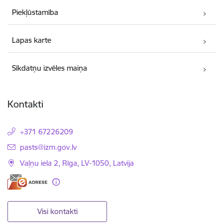
Piekļūstamība
Lapas karte
Sīkdatņu izvēles maiņa
Kontakti
+371 67226209
E-pasts:
pasts@izm.gov.lv
Vaļņu iela 2, Rīga, LV-1050, Latvija
Visi kontakti