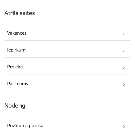
Kājene
Ātrās saites
Vakances
Iepirkumi
Projekti
Par mums
Noderīgi
Privātuma politika