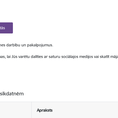
tās
ietnes darbību un pakalpojumus.
, lai Jūs varētu dalīties ar saturu sociālajos medijos vai skatīt mā
 sīkdatnēm
Apraksts