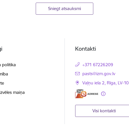
Sniegt atsauksmi
i
Kontakti
 politika
+371 67226209
E-pasts:
pasts@izm.gov.lv
mība
Vaļņu iela 2, Rīga, LV-10
te
izvēles maiņa
Visi kontakti