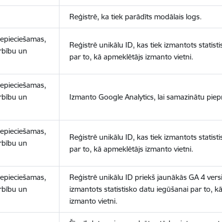
Reģistrē, ka tiek parādīts modālais logs.
nepieciešamas,
Reģistrē unikālu ID, kas tiek izmantots statist
arbību un
par to, kā apmeklētājs izmanto vietni.
nepieciešamas,
arbību un
Izmanto Google Analytics, lai samazinātu piep
nepieciešamas,
Reģistrē unikālu ID, kas tiek izmantots statist
arbību un
par to, kā apmeklētājs izmanto vietni.
nepieciešamas,
Reģistrē unikālu ID priekš jaunākās GA 4 versij
arbību un
izmantots statistisko datu iegūšanai par to, k
izmanto vietni.