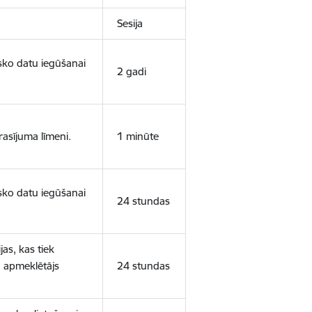
Sesija
isko datu iegūšanai
2 gadi
rasījuma līmeni.
1 minūte
isko datu iegūšanai
24 stundas
as, kas tiek
ā apmeklētājs
24 stundas