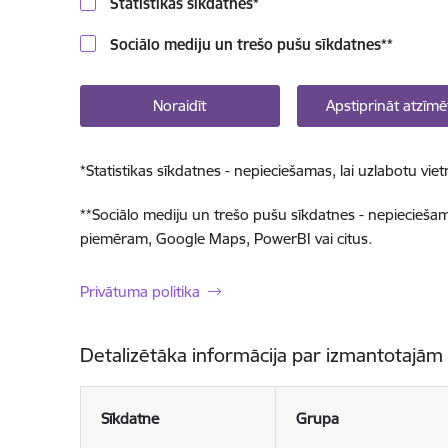
Statistikas sīkdatnes
*
Sociālo mediju un trešo pušu sīkdatnes
**
Noraidīt
Apstiprināt atzīmē
*
Statistikas sīkdatnes - nepieciešamas, lai uzlabotu v
**
Sociālo mediju un trešo pušu sīkdatnes - nepieciešamas
piemēram, Google Maps, PowerBI vai citus.
Privātuma politika
Detalizētāka informācija par izmantotajām
Sīkdatne
Grupa