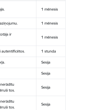
jis.
1 mēnesis
 paziņojumu.
1 mēnesis
otājs ir
1 mēnesis
 autentificētos.
1 stunda
kļa.
Sesija
Sesija
 nerādītu
Sesija
ēruši tos.
 nerādītu
Sesija
ēruši tos.