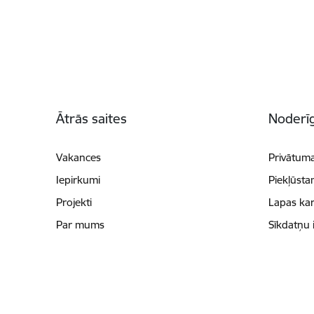
Kājene
Ātrās saites
Noderīg
Vakances
Privātuma
Iepirkumi
Piekļūsta
Projekti
Lapas kar
Par mums
Sīkdatņu 