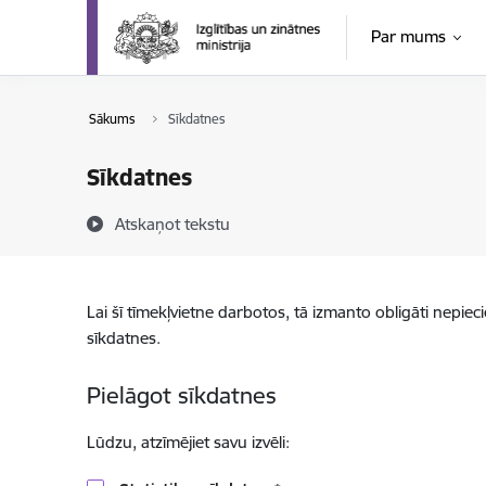
Pāriet uz lapas saturu
Par mums
Sākums
Sīkdatnes
Sīkdatnes
Atskaņot tekstu
Lai šī tīmekļvietne darbotos, tā izmanto obligāti nepiec
sīkdatnes.
Pielāgot sīkdatnes
Lūdzu, atzīmējiet savu izvēli: