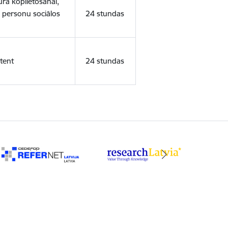
ura koplietošanai,
o personu sociālos
24 stundas
tent
24 stundas