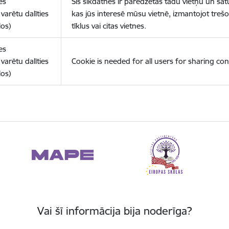
es
Šīs sīkdatnes ir paredzētas tādu vietņu un sat
varētu dalīties
kas jūs interesē mūsu vietnē, izmantojot treš
los)
tīklus vai citas vietnes.
es
varētu dalīties
Cookie is needed for all users for sharing con
los)
Vai šī informācija bija noderīga?