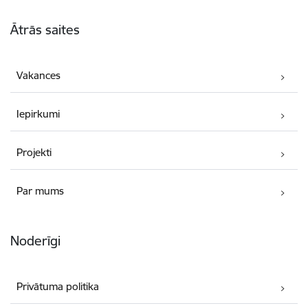
Kājene
Ātrās saites
Vakances
Iepirkumi
Projekti
Par mums
Noderīgi
Privātuma politika