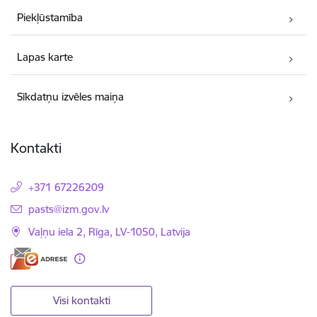
Piekļūstamība
Lapas karte
Sīkdatņu izvēles maiņa
Kontakti
+371 67226209
E-pasts:
pasts@izm.gov.lv
Vaļņu iela 2, Rīga, LV-1050, Latvija
Visi kontakti