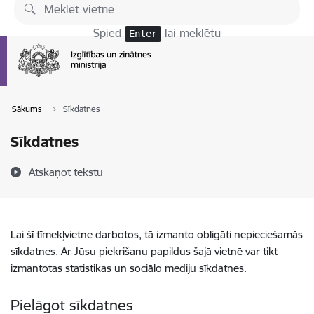
Pāriet uz lapas saturu
Spied
lai meklētu
Enter
Sākums
Sīkdatnes
Sīkdatnes
Atskaņot tekstu
Lai šī tīmekļvietne darbotos, tā izmanto obligāti nepieciešamās
sīkdatnes. Ar Jūsu piekrišanu papildus šajā vietnē var tikt
izmantotas statistikas un sociālo mediju sīkdatnes.
Pielāgot sīkdatnes