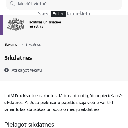
Pāriet uz lapas saturu
Spied
lai meklētu
Enter
Sākums
Sīkdatnes
Sīkdatnes
Atskaņot tekstu
Lai šī tīmekļvietne darbotos, tā izmanto obligāti nepieciešamās
sīkdatnes. Ar Jūsu piekrišanu papildus šajā vietnē var tikt
izmantotas statistikas un sociālo mediju sīkdatnes.
Pielāgot sīkdatnes