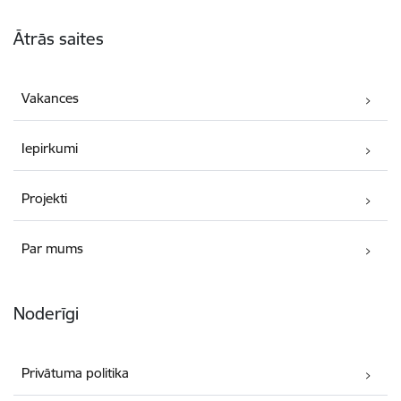
Kājene
Ātrās saites
Vakances
Iepirkumi
Projekti
Par mums
Noderīgi
Privātuma politika