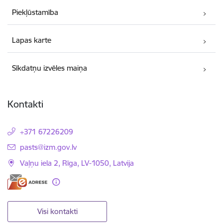
Piekļūstamība
Lapas karte
Sīkdatņu izvēles maiņa
Kontakti
+371 67226209
E-pasts:
pasts@izm.gov.lv
Vaļņu iela 2, Rīga, LV-1050, Latvija
Visi kontakti