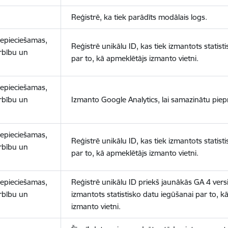
Reģistrē, ka tiek parādīts modālais logs.
nepieciešamas,
Reģistrē unikālu ID, kas tiek izmantots statist
arbību un
par to, kā apmeklētājs izmanto vietni.
nepieciešamas,
arbību un
Izmanto Google Analytics, lai samazinātu piep
nepieciešamas,
Reģistrē unikālu ID, kas tiek izmantots statist
arbību un
par to, kā apmeklētājs izmanto vietni.
nepieciešamas,
Reģistrē unikālu ID priekš jaunākās GA 4 versij
arbību un
izmantots statistisko datu iegūšanai par to, k
izmanto vietni.