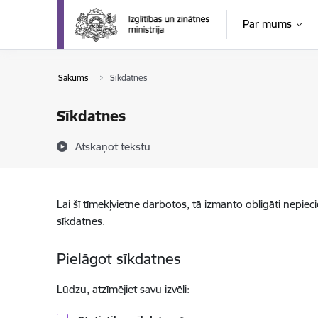
Pāriet uz lapas saturu
Par mums
Sākums
Sīkdatnes
Sīkdatnes
Atskaņot tekstu
Lai šī tīmekļvietne darbotos, tā izmanto obligāti nepiec
sīkdatnes.
Pielāgot sīkdatnes
Lūdzu, atzīmējiet savu izvēli: