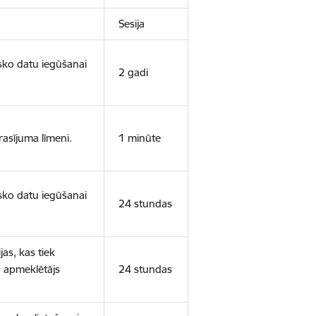
Sesija
isko datu iegūšanai
2 gadi
rasījuma līmeni.
1 minūte
isko datu iegūšanai
24 stundas
as, kas tiek
ā apmeklētājs
24 stundas