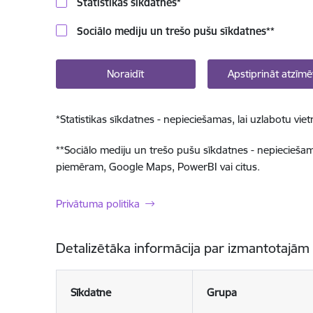
Statistikas sīkdatnes
*
Sociālo mediju un trešo pušu sīkdatnes
**
Noraidīt
Apstiprināt atzīmē
*
Statistikas sīkdatnes - nepieciešamas, lai uzlabotu v
**
Sociālo mediju un trešo pušu sīkdatnes - nepieciešamas
piemēram, Google Maps, PowerBI vai citus.
Privātuma politika
Detalizētāka informācija par izmantotajām
Sīkdatne
Grupa