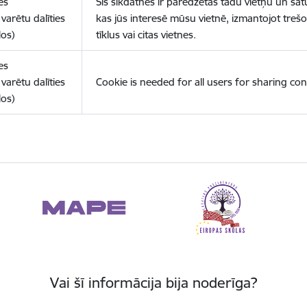
es
Šīs sīkdatnes ir paredzētas tādu vietņu un sat
varētu dalīties
kas jūs interesē mūsu vietnē, izmantojot treš
los)
tīklus vai citas vietnes.
es
varētu dalīties
Cookie is needed for all users for sharing con
los)
Vai šī informācija bija noderīga?