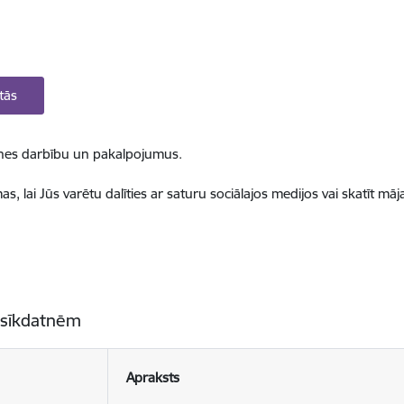
tās
ietnes darbību un pakalpojumus.
, lai Jūs varētu dalīties ar saturu sociālajos medijos vai skatīt mā
 sīkdatnēm
Apraksts