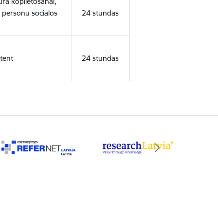
ura koplietošanai,
o personu sociālos
24 stundas
tent
24 stundas