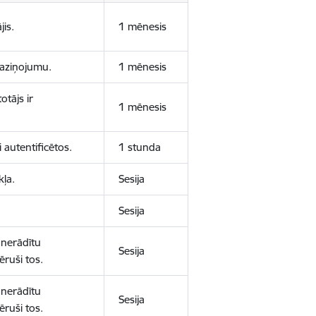
jis.
1 mēnesis
 paziņojumu.
1 mēnesis
otājs ir
1 mēnesis
 autentificētos.
1 stunda
kļa.
Sesija
Sesija
 nerādītu
Sesija
ēruši tos.
 nerādītu
Sesija
ēruši tos.