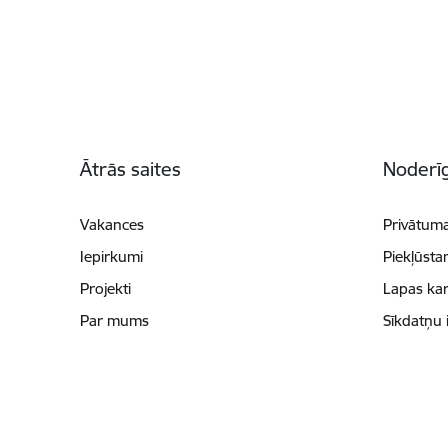
Kājene
Ātrās saites
Noderīg
Vakances
Privātuma
Iepirkumi
Piekļūsta
Projekti
Lapas kar
Par mums
Sīkdatņu 