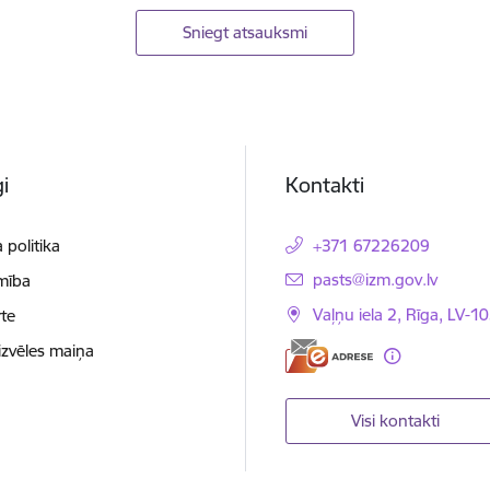
Sniegt atsauksmi
i
Kontakti
 politika
+371 67226209
E-pasts:
pasts@izm.gov.lv
mība
Vaļņu iela 2, Rīga, LV-10
te
izvēles maiņa
Visi kontakti