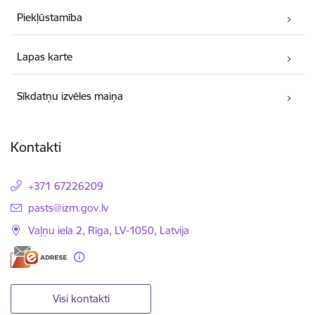
Piekļūstamība
Lapas karte
Sīkdatņu izvēles maiņa
Kontakti
+371 67226209
E-pasts:
pasts@izm.gov.lv
Vaļņu iela 2, Rīga, LV-1050, Latvija
Visi kontakti