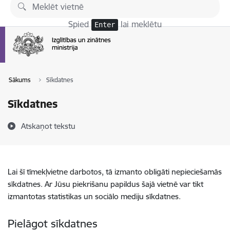
Pāriet uz lapas saturu
Spied
lai meklētu
Enter
Sākums
Sīkdatnes
Sīkdatnes
Atskaņot tekstu
Lai šī tīmekļvietne darbotos, tā izmanto obligāti nepieciešamās
sīkdatnes. Ar Jūsu piekrišanu papildus šajā vietnē var tikt
izmantotas statistikas un sociālo mediju sīkdatnes.
Pielāgot sīkdatnes