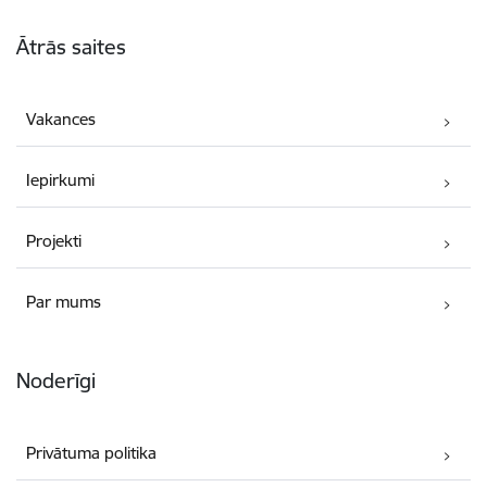
Kājene
Ātrās saites
Vakances
Iepirkumi
Projekti
Par mums
Noderīgi
Privātuma politika