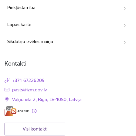
Piekļūstamība
Lapas karte
Sīkdatņu izvēles maiņa
Kontakti
+371 67226209
E-pasts:
pasts@izm.gov.lv
Vaļņu iela 2, Rīga, LV-1050, Latvija
Visi kontakti