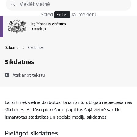
Pāriet uz lapas saturu
Spied
lai meklētu
Enter
Sākums
Sīkdatnes
Sīkdatnes
Atskaņot tekstu
Lai šī tīmekļvietne darbotos, tā izmanto obligāti nepieciešamās
sīkdatnes. Ar Jūsu piekrišanu papildus šajā vietnē var tikt
izmantotas statistikas un sociālo mediju sīkdatnes.
Pielāgot sīkdatnes