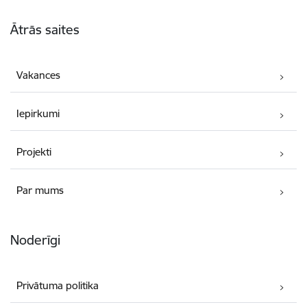
Kājene
Ātrās saites
Vakances
Iepirkumi
Projekti
Par mums
Noderīgi
Privātuma politika