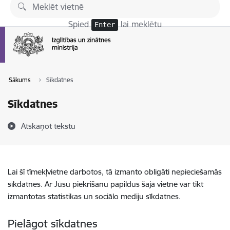
Pāriet uz lapas saturu
Spied
lai meklētu
Enter
Sākums
Sīkdatnes
Sīkdatnes
Atskaņot tekstu
Lai šī tīmekļvietne darbotos, tā izmanto obligāti nepieciešamās
sīkdatnes. Ar Jūsu piekrišanu papildus šajā vietnē var tikt
izmantotas statistikas un sociālo mediju sīkdatnes.
Pielāgot sīkdatnes