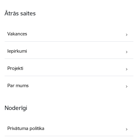
Kājene
Ātrās saites
Vakances
Iepirkumi
Projekti
Par mums
Noderīgi
Privātuma politika