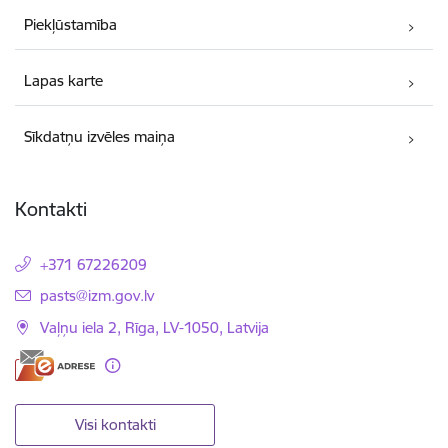
Piekļūstamība
Lapas karte
Sīkdatņu izvēles maiņa
Kontakti
+371 67226209
E-pasts:
pasts@izm.gov.lv
Vaļņu iela 2, Rīga, LV-1050, Latvija
Visi kontakti