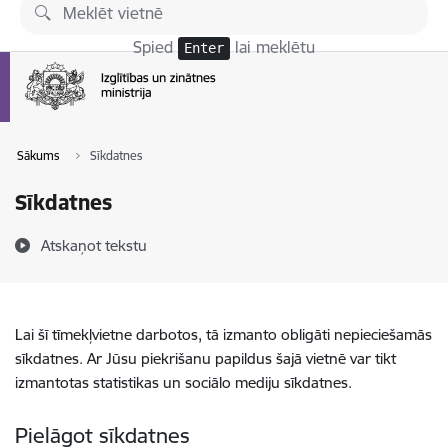
Pāriet uz lapas saturu
Spied
lai meklētu
Enter
Sākums
Sīkdatnes
Sīkdatnes
Atskaņot tekstu
Lai šī tīmekļvietne darbotos, tā izmanto obligāti nepieciešamās
sīkdatnes. Ar Jūsu piekrišanu papildus šajā vietnē var tikt
izmantotas statistikas un sociālo mediju sīkdatnes.
Pielāgot sīkdatnes