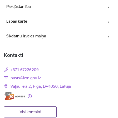
Piekļūstamība
Lapas karte
Sīkdatņu izvēles maiņa
Kontakti
+371 67226209
E-pasts:
pasts@izm.gov.lv
Vaļņu iela 2, Rīga, LV-1050, Latvija
Visi kontakti