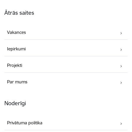
Kājene
Ātrās saites
Vakances
Iepirkumi
Projekti
Par mums
Noderīgi
Privātuma politika