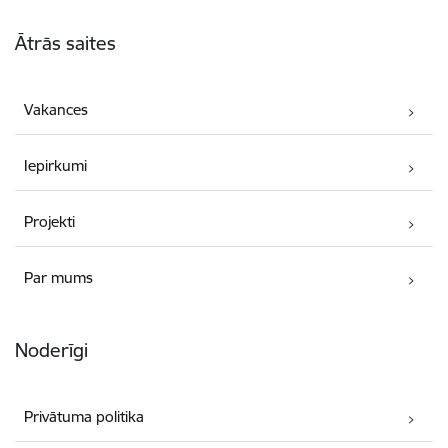
Kājene
Ātrās saites
Vakances
Iepirkumi
Projekti
Par mums
Noderīgi
Privātuma politika