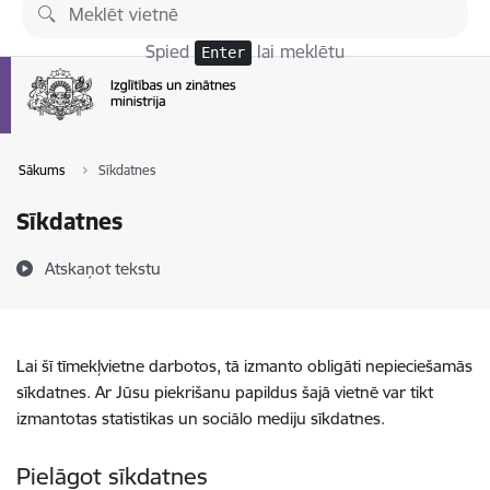
Pāriet uz lapas saturu
Spied
lai meklētu
Enter
Sākums
Sīkdatnes
Sīkdatnes
Atskaņot tekstu
Lai šī tīmekļvietne darbotos, tā izmanto obligāti nepieciešamās
sīkdatnes. Ar Jūsu piekrišanu papildus šajā vietnē var tikt
izmantotas statistikas un sociālo mediju sīkdatnes.
Pielāgot sīkdatnes