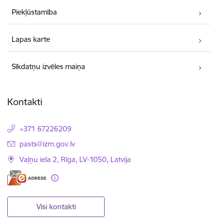
Piekļūstamība
Lapas karte
Sīkdatņu izvēles maiņa
Kontakti
+371 67226209
E-pasts:
pasts@izm.gov.lv
Vaļņu iela 2, Rīga, LV-1050, Latvija
Visi kontakti