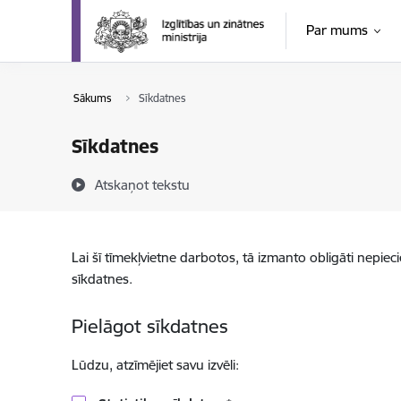
Pāriet uz lapas saturu
Par mums
Sākums
Sīkdatnes
Sīkdatnes
Atskaņot tekstu
Lai šī tīmekļvietne darbotos, tā izmanto obligāti nepiec
sīkdatnes.
Pielāgot sīkdatnes
Lūdzu, atzīmējiet savu izvēli: