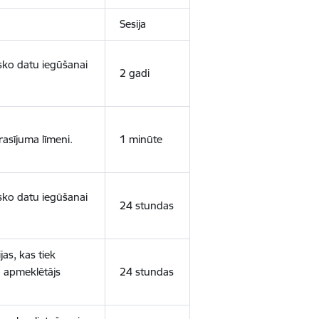
Sesija
isko datu iegūšanai
2 gadi
rasījuma līmeni.
1 minūte
isko datu iegūšanai
24 stundas
as, kas tiek
ā apmeklētājs
24 stundas