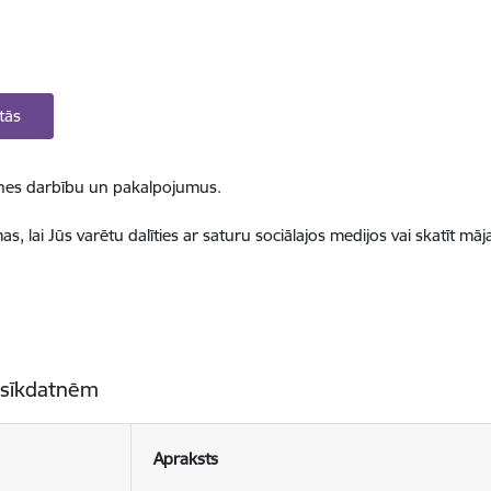
tās
ietnes darbību un pakalpojumus.
, lai Jūs varētu dalīties ar saturu sociālajos medijos vai skatīt mā
 sīkdatnēm
Apraksts