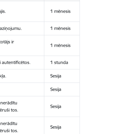
jis.
1 mēnesis
 paziņojumu.
1 mēnesis
otājs ir
1 mēnesis
 autentificētos.
1 stunda
kļa.
Sesija
Sesija
 nerādītu
Sesija
ēruši tos.
 nerādītu
Sesija
ēruši tos.