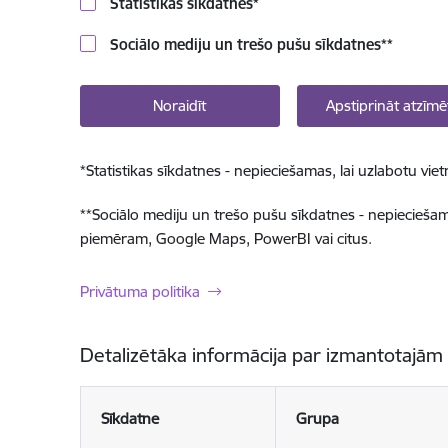
Statistikas sīkdatnes
*
Sociālo mediju un trešo pušu sīkdatnes
**
Noraidīt
Apstiprināt atzīmē
*
Statistikas sīkdatnes - nepieciešamas, lai uzlabotu v
**
Sociālo mediju un trešo pušu sīkdatnes - nepieciešamas
piemēram, Google Maps, PowerBI vai citus.
Privātuma politika
Detalizētāka informācija par izmantotajām
Sīkdatne
Grupa