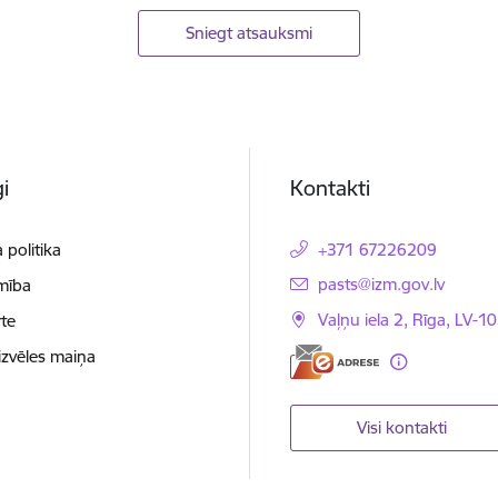
Sniegt atsauksmi
i
Kontakti
 politika
+371 67226209
E-pasts:
pasts@izm.gov.lv
mība
Vaļņu iela 2, Rīga, LV-10
te
izvēles maiņa
Visi kontakti