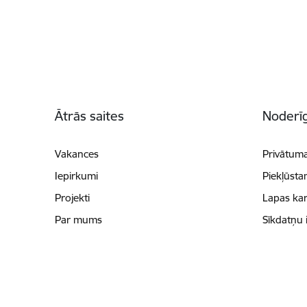
Kājene
Ātrās saites
Noderīg
Vakances
Privātuma
Iepirkumi
Piekļūsta
Projekti
Lapas kar
Par mums
Sīkdatņu 