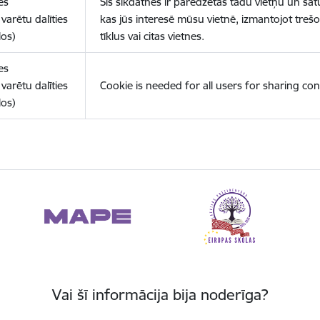
es
Šīs sīkdatnes ir paredzētas tādu vietņu un sat
varētu dalīties
kas jūs interesē mūsu vietnē, izmantojot treš
los)
tīklus vai citas vietnes.
es
varētu dalīties
Cookie is needed for all users for sharing con
los)
Vai šī informācija bija noderīga?