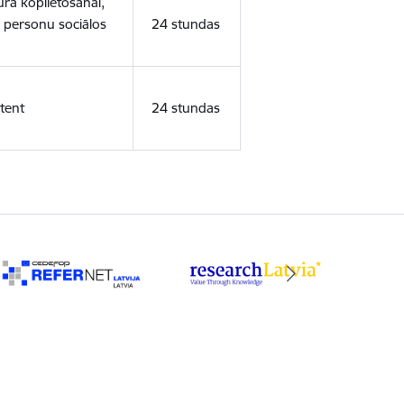
ura koplietošanai,
o personu sociālos
24 stundas
tent
24 stundas