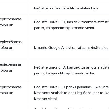
Reģistrē, ka tiek parādīts modālais logs.
nepieciešamas,
Reģistrē unikālu ID, kas tiek izmantots statist
arbību un
par to, kā apmeklētājs izmanto vietni.
nepieciešamas,
arbību un
Izmanto Google Analytics, lai samazinātu piep
nepieciešamas,
Reģistrē unikālu ID, kas tiek izmantots statist
arbību un
par to, kā apmeklētājs izmanto vietni.
nepieciešamas,
Reģistrē unikālu ID priekš jaunākās GA 4 versij
arbību un
izmantots statistisko datu iegūšanai par to, k
izmanto vietni.