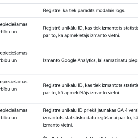
Reģistrē, ka tiek parādīts modālais logs.
nepieciešamas,
Reģistrē unikālu ID, kas tiek izmantots statist
arbību un
par to, kā apmeklētājs izmanto vietni.
nepieciešamas,
arbību un
Izmanto Google Analytics, lai samazinātu piep
nepieciešamas,
Reģistrē unikālu ID, kas tiek izmantots statist
arbību un
par to, kā apmeklētājs izmanto vietni.
nepieciešamas,
Reģistrē unikālu ID priekš jaunākās GA 4 versij
arbību un
izmantots statistisko datu iegūšanai par to, k
izmanto vietni.