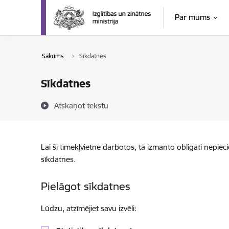
Pāriet uz lapas saturu
Par mums
Sākums
Sīkdatnes
Sīkdatnes
Atskaņot tekstu
Lai šī tīmekļvietne darbotos, tā izmanto obligāti nepiec
sīkdatnes.
Pielāgot sīkdatnes
Lūdzu, atzīmējiet savu izvēli: