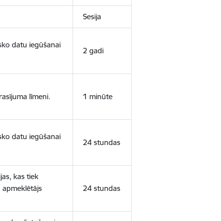
Sesija
isko datu iegūšanai
2 gadi
rasījuma līmeni.
1 minūte
isko datu iegūšanai
24 stundas
as, kas tiek
ā apmeklētājs
24 stundas