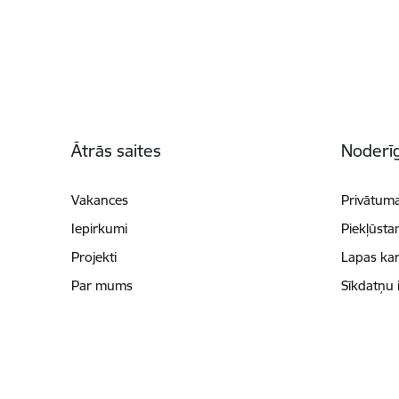
Kājene
Ātrās saites
Noderīg
Vakances
Privātuma
Iepirkumi
Piekļūsta
Projekti
Lapas kar
Par mums
Sīkdatņu 