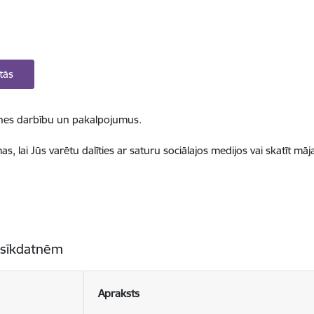
tās
ietnes darbību un pakalpojumus.
, lai Jūs varētu dalīties ar saturu sociālajos medijos vai skatīt mā
 sīkdatnēm
Apraksts