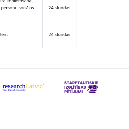
ura koplietošanai,
o personu sociālos
24 stundas
tent
24 stundas