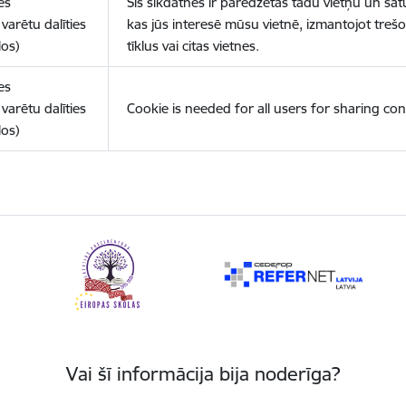
es
Šīs sīkdatnes ir paredzētas tādu vietņu un sat
varētu dalīties
kas jūs interesē mūsu vietnē, izmantojot treš
los)
tīklus vai citas vietnes.
es
varētu dalīties
Cookie is needed for all users for sharing con
los)
Vai šī informācija bija noderīga?