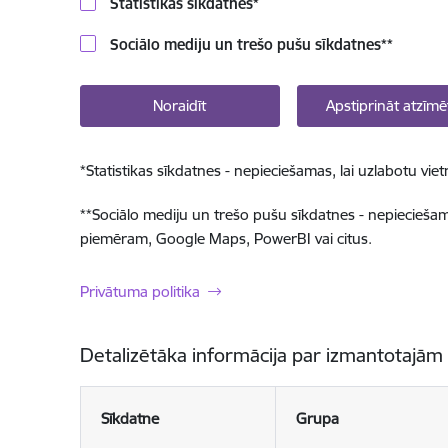
Statistikas sīkdatnes
*
Sociālo mediju un trešo pušu sīkdatnes
**
Noraidīt
Apstiprināt atzīmē
*
Statistikas sīkdatnes - nepieciešamas, lai uzlabotu v
**
Sociālo mediju un trešo pušu sīkdatnes - nepieciešamas
piemēram, Google Maps, PowerBI vai citus.
Privātuma politika
Detalizētāka informācija par izmantotajām
Sīkdatne
Grupa