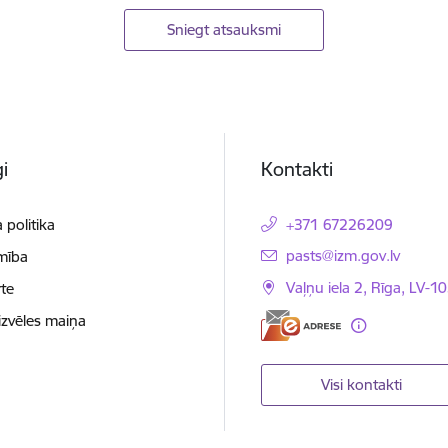
Sniegt atsauksmi
i
Kontakti
 politika
+371 67226209
E-pasts:
pasts@izm.gov.lv
mība
Vaļņu iela 2, Rīga, LV-10
te
izvēles maiņa
Visi kontakti