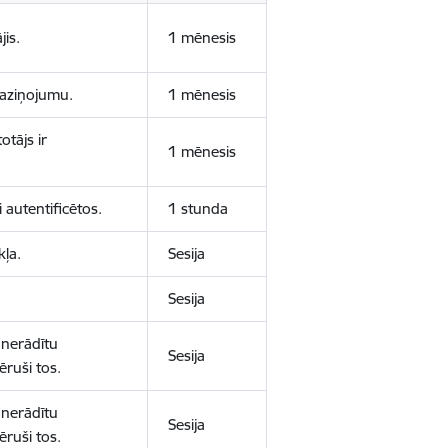
jis.
1 mēnesis
 paziņojumu.
1 mēnesis
otājs ir
1 mēnesis
 autentificētos.
1 stunda
kļa.
Sesija
Sesija
 nerādītu
Sesija
ēruši tos.
 nerādītu
Sesija
ēruši tos.