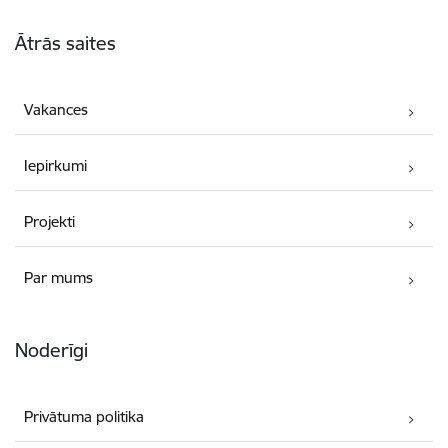
Kājene
Ātrās saites
Vakances
Iepirkumi
Projekti
Par mums
Noderīgi
Privātuma politika