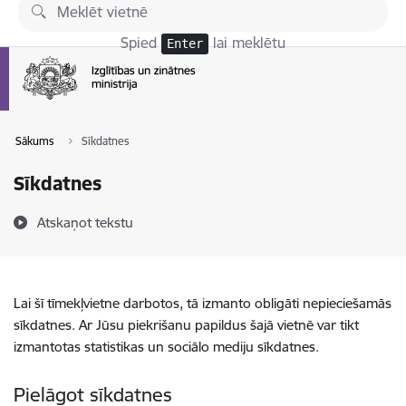
Pāriet uz lapas saturu
Spied
lai meklētu
Enter
Sākums
Sīkdatnes
Sīkdatnes
Atskaņot tekstu
Lai šī tīmekļvietne darbotos, tā izmanto obligāti nepieciešamās
sīkdatnes. Ar Jūsu piekrišanu papildus šajā vietnē var tikt
izmantotas statistikas un sociālo mediju sīkdatnes.
Pielāgot sīkdatnes