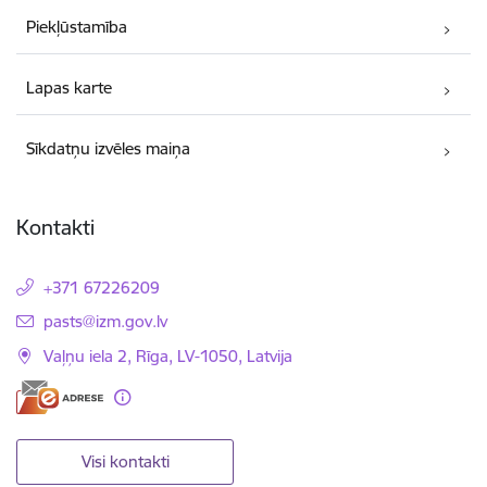
Piekļūstamība
Lapas karte
Sīkdatņu izvēles maiņa
Kontakti
+371 67226209
E-pasts:
pasts@izm.gov.lv
Vaļņu iela 2, Rīga, LV-1050, Latvija
Visi kontakti