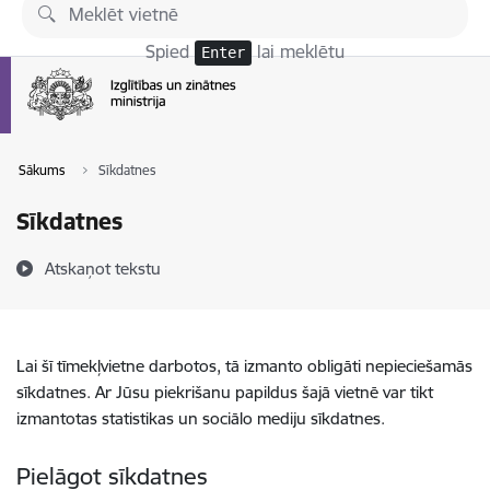
Pāriet uz lapas saturu
Spied
lai meklētu
Enter
Sākums
Sīkdatnes
Sīkdatnes
Atskaņot tekstu
Lai šī tīmekļvietne darbotos, tā izmanto obligāti nepieciešamās
sīkdatnes. Ar Jūsu piekrišanu papildus šajā vietnē var tikt
izmantotas statistikas un sociālo mediju sīkdatnes.
Pielāgot sīkdatnes