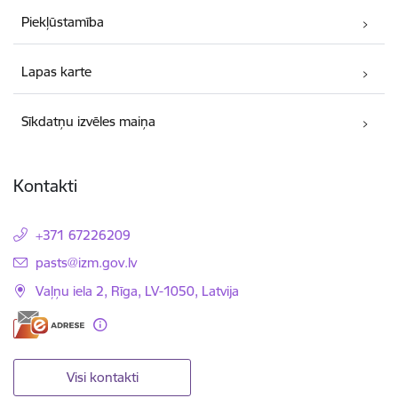
Piekļūstamība
Lapas karte
Sīkdatņu izvēles maiņa
Kontakti
+371 67226209
E-pasts:
pasts@izm.gov.lv
Vaļņu iela 2, Rīga, LV-1050, Latvija
Visi kontakti