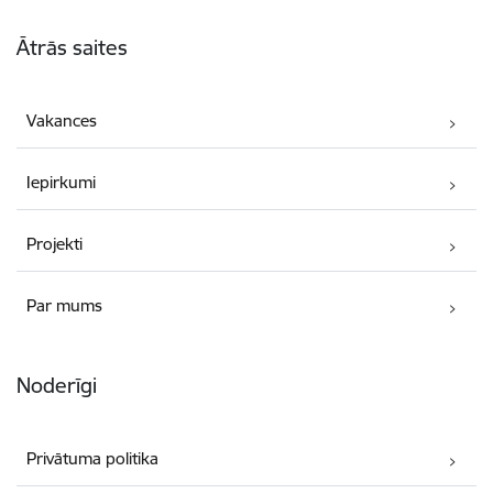
Kājene
Ātrās saites
Vakances
Iepirkumi
Projekti
Par mums
Noderīgi
Privātuma politika