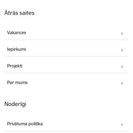
Kājene
Ātrās saites
Vakances
Iepirkumi
Projekti
Par mums
Noderīgi
Privātuma politika