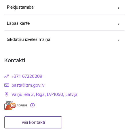
Piekļūstamība
Lapas karte
Sīkdatņu izvēles maiņa
Kontakti
+371 67226209
E-pasts:
pasts@izm.gov.lv
Vaļņu iela 2, Rīga, LV-1050, Latvija
Visi kontakti