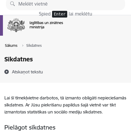
Pāriet uz lapas saturu
Spied
lai meklētu
Enter
Sākums
Sīkdatnes
Sīkdatnes
Atskaņot tekstu
Lai šī tīmekļvietne darbotos, tā izmanto obligāti nepieciešamās
sīkdatnes. Ar Jūsu piekrišanu papildus šajā vietnē var tikt
izmantotas statistikas un sociālo mediju sīkdatnes.
Pielāgot sīkdatnes