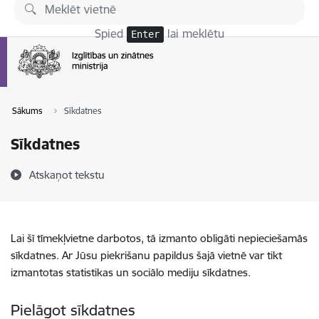
Pāriet uz lapas saturu
Spied
lai meklētu
Enter
Sākums
Sīkdatnes
Sīkdatnes
Atskaņot tekstu
Lai šī tīmekļvietne darbotos, tā izmanto obligāti nepieciešamās
sīkdatnes. Ar Jūsu piekrišanu papildus šajā vietnē var tikt
izmantotas statistikas un sociālo mediju sīkdatnes.
Pielāgot sīkdatnes