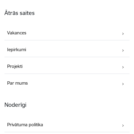
Kājene
Ātrās saites
Vakances
Iepirkumi
Projekti
Par mums
Noderīgi
Privātuma politika