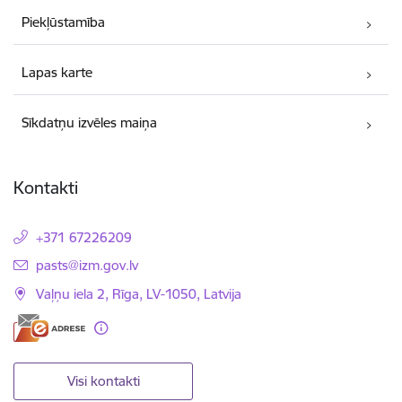
Piekļūstamība
Lapas karte
Sīkdatņu izvēles maiņa
Kontakti
+371 67226209
E-pasts:
pasts@izm.gov.lv
Vaļņu iela 2, Rīga, LV-1050, Latvija
Visi kontakti