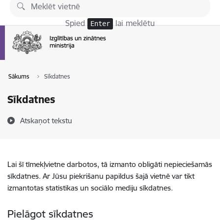
Pāriet uz lapas saturu
Spied
lai meklētu
Enter
Sākums
Sīkdatnes
Sīkdatnes
Atskaņot tekstu
Lai šī tīmekļvietne darbotos, tā izmanto obligāti nepieciešamās
sīkdatnes. Ar Jūsu piekrišanu papildus šajā vietnē var tikt
izmantotas statistikas un sociālo mediju sīkdatnes.
Pielāgot sīkdatnes