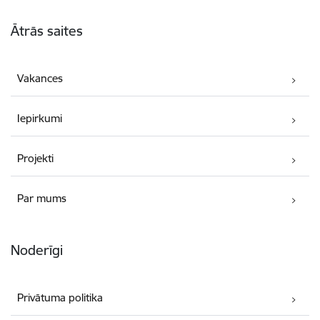
Kājene
Ātrās saites
Vakances
Iepirkumi
Projekti
Par mums
Noderīgi
Privātuma politika