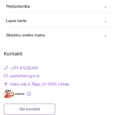
Piekļūstamība
Lapas karte
Sīkdatņu izvēles maiņa
Kontakti
+371 67226209
E-pasts:
pasts@izm.gov.lv
Vaļņu iela 2, Rīga, LV-1050, Latvija
Visi kontakti