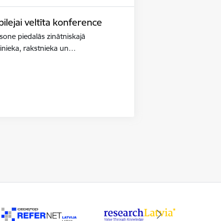
lejai veltīta konference
iksone piedalās zinātniskajā
binieka, rakstnieka un…