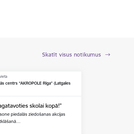
Skatīt visus notikumus
vieta
nās centrs “AKROPOLE Rīga” (Latgales
agatavoties skolai kopā!”
iksone piedalās ziedošanas akcijas
 atklāšanā…