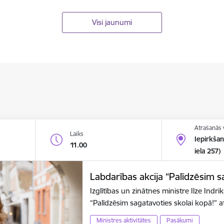
Visi jaunumi
Atrašanās 
Laiks
Iepirkša
11.00
iela 257)
Labdarības akcija “Palīdzēsim s
Izglītības un zinātnes ministre Ilze Indr
“Palīdzēsim sagatavoties skolai kopā!”
Ministres aktivitātes
Pasākumi