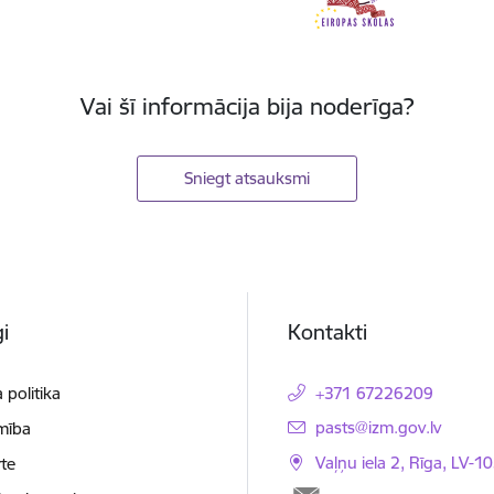
Vai šī informācija bija noderīga?
Sniegt atsauksmi
i
Kontakti
 politika
+371 67226209
E-pasts:
pasts@izm.gov.lv
mība
Vaļņu iela 2, Rīga, LV-10
te