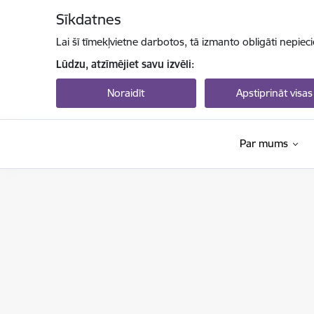
Pāriet uz lapas saturu
Sīkdatnes
Lai šī tīmekļvietne darbotos, tā izmanto obligāti nepiec
Lūdzu, atzīmējiet savu izvēli:
Noraidīt
Apstiprināt visas
Par mums
Izglītības un zinātnes ministrija