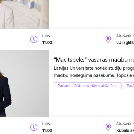
Laiks
Atrašanās 
11.00
LU Izglīt
“Mācītspēks” vasaras mācību 
Latvijas Universitātē notiek studiju pr
mācību noslēguma pasākums. Topošie sk
Parlamentārās sekretāres aktivitātes
Pas
Laiks
Atrašanās 
11.00
Kubalu s