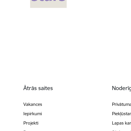
Kājene
Ātrās saites
Noderīg
Vakances
Privātuma
Iepirkumi
Piekļūsta
Projekti
Lapas kar