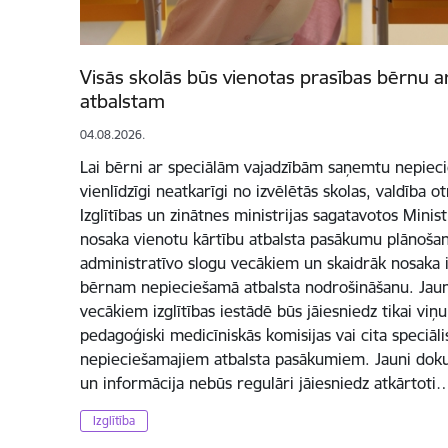
Visās skolās būs vienotas prasības bērnu 
atbalstam
04.08.2026.
Lai bērni ar speciālām vajadzībām saņemtu nepieci
vienlīdzīgi neatkarīgi no izvēlētās skolas, valdība o
Izglītības un zinātnes ministrijas sagatavotos Mini
nosaka vienotu kārtību atbalsta pasākumu plānošan
administratīvo slogu vecākiem un skaidrāk nosaka iz
bērnam nepieciešamā atbalsta nodrošināšanu. Jaun
vecākiem izglītības iestādē būs jāiesniedz tikai viņu
pedagoģiski medicīniskās komisijas vai cita speciā
nepieciešamajiem atbalsta pasākumiem. Jauni dok
un informācija nebūs regulāri jāiesniedz atkārtoti
Izglītība