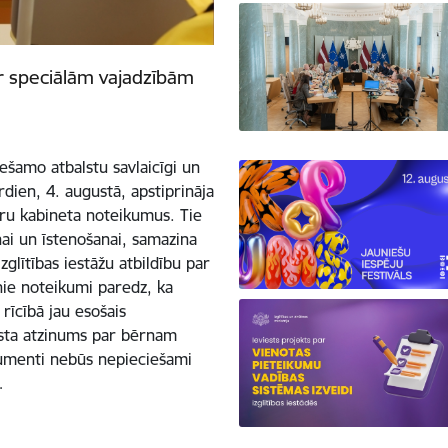
ar speciālām vajadzībām
ešamo atbalstu savlaicīgi un
trdien, 4. augustā, apstiprināja
stru kabineta noteikumus. Tie
ai un īstenošanai, samazina
glītības iestāžu atbildību par
ie noteikumi paredz, ka
 rīcībā jau esošais
lista atzinums par bērnam
umenti nebūs nepieciešami
…