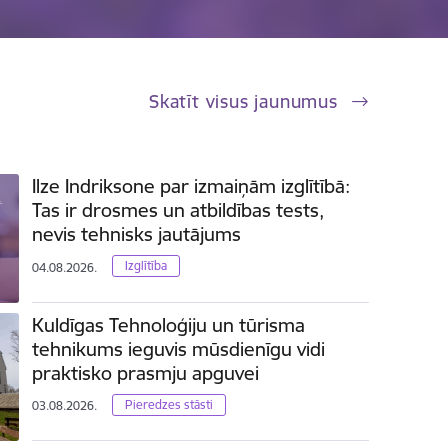
Skatīt visus jaunumus
Ilze Indriksone par izmaiņām izglītībā:
Tas ir drosmes un atbildības tests,
nevis tehnisks jautājums
Izglītība
04.08.2026.
Kuldīgas Tehnoloģiju un tūrisma
tehnikums ieguvis mūsdienīgu vidi
praktisko prasmju apguvei
Pieredzes stāsti
03.08.2026.