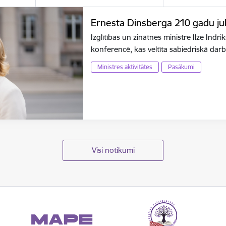
Ernesta Dinsberga 210 gadu jubi
Izglītības un zinātnes ministre Ilze Indr
konferencē, kas veltīta sabiedriskā dar
Ministres aktivitātes
Pasākumi
Visi notikumi