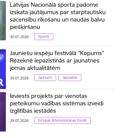
Latvijas Nacionālā sporta padome
izskata jautājumus par starptautisku
sacensību rīkošanu un naudas balvu
piešķiršanu
Sports
30.07.2026.
Jauniešu iespēju festivālā "Kopums"
Rēzeknē iepazīstinās ar jaunatnes
jomas aktualitātēm
Jaunumi
Jaunatne
30.07.2026.
Ieviests projekts par vienotas
pieteikumu vadības sistēmas izveidi
izglītības iestādēs
Eiropas Atveseļošanas fonds
29.07.2026.