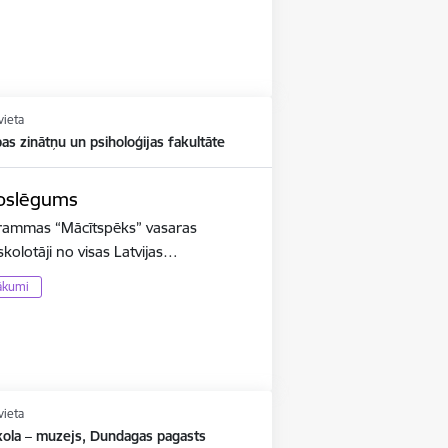
vieta
ības zinātņu un psiholoģijas fakultāte
noslēgums
ogrammas “Mācītspēks” vasaras
olotāji no visas Latvijas…
ākumi
vieta
kola – muzejs, Dundagas pagasts