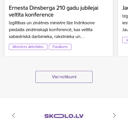
Ernesta Dinsberga 210 gadu jubilejai
Ja
veltīta konference
Izg
Izglītības un zinātnes ministre Ilze Indriksone
ies
piedalās zinātniskajā konferencē, kas veltīta
Ja
sabiedriskā darbinieka, rakstnieka un…
J
Ministres aktivitātes
Pasākumi
Visi notikumi