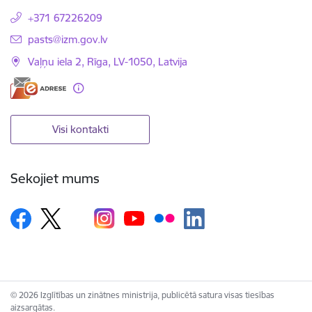
+371 67226209
E-pasts:
pasts@izm.gov.lv
Vaļņu iela 2, Rīga, LV-1050, Latvija
Visi kontakti
Sekojiet mums
© 2026 Izglītības un zinātnes ministrija, publicētā satura visas tiesības
aizsargātas.