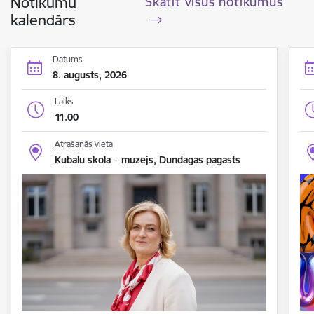
Notikumu
Skatīt visus notikumus
kalendārs
Datums
8. augusts, 2026
Laiks
11.00
Atrašanās vieta
Kubalu skola – muzejs, Dundagas pagasts