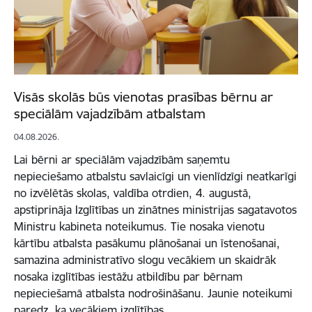
Visās skolās būs vienotas prasības bērnu ar
speciālām vajadzībām atbalstam
04.08.2026.
Lai bērni ar speciālām vajadzībām saņemtu
nepieciešamo atbalstu savlaicīgi un vienlīdzīgi neatkarīgi
no izvēlētās skolas, valdība otrdien, 4. augustā,
apstiprināja Izglītības un zinātnes ministrijas sagatavotos
Ministru kabineta noteikumus. Tie nosaka vienotu
kārtību atbalsta pasākumu plānošanai un īstenošanai,
samazina administratīvo slogu vecākiem un skaidrāk
nosaka izglītības iestāžu atbildību par bērnam
nepieciešamā atbalsta nodrošināšanu. Jaunie noteikumi
paredz, ka vecākiem izglītības…