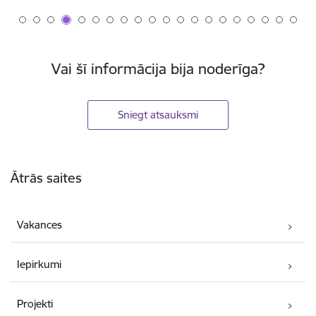
Vai šī informācija bija noderīga?
Sniegt atsauksmi
Kājene
Ātrās saites
Vakances
Iepirkumi
Projekti