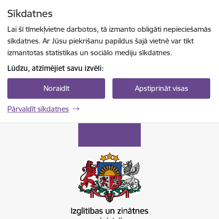
Pāriet uz lapas saturu
Sīkdatnes
Spied
lai meklētu
Enter
Lai šī tīmekļvietne darbotos, tā izmanto obligāti nepieciešamās
sīkdatnes. Ar Jūsu piekrišanu papildus šajā vietnē var tikt
izmantotas statistikas un sociālo mediju sīkdatnes.
Lūdzu, atzīmējiet savu izvēli:
Noraidīt
Apstiprināt visas
Pārvaldīt sīkdatnes
Izglītības un zinātnes ministrija