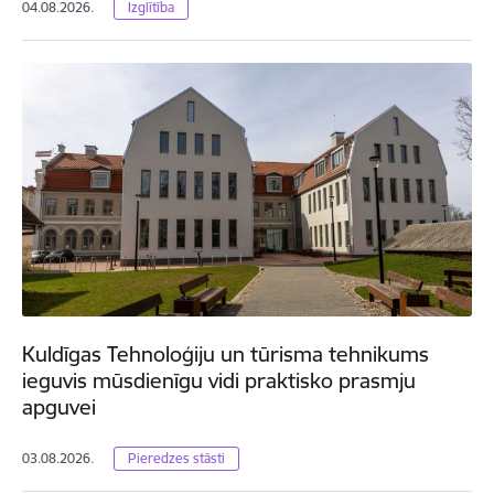
04.08.2026.
Izglītība
Kuldīgas Tehnoloģiju un tūrisma tehnikums
ieguvis mūsdienīgu vidi praktisko prasmju
apguvei
03.08.2026.
Pieredzes stāsti