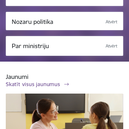
Nozaru politika
Atvērt
Par ministriju
Atvērt
Jaunumi
Skatīt visus jaunumus